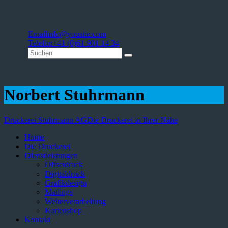
Email
info@yousite.com
Telefon
+41 (0)61 901 14 34
Norbert Stuhrmann
Druckerei Stuhrmann AG
Die Druckerei in Ihrer Nähe
Home
Die Druckerei
Dienstleistungen
Offsetdruck
Digitaldruck
Grafikdesign
Mailings
Weiterverarbeitung
Kartenshop
Kontakt