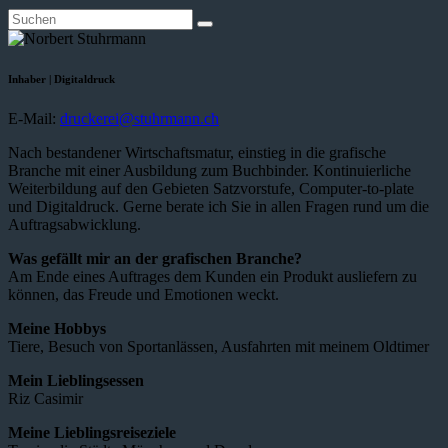
Inhaber | Digitaldruck
E-Mail:
druckerei@stuhrmann.ch
Nach bestandener Wirtschaftsmatur, einstieg in die grafische
Branche mit einer Ausbildung zum Buchbinder. Kontinuierliche
Weiterbildung auf den Gebieten Satzvorstufe, Computer-to-plate
und Digitaldruck. Gerne berate ich Sie in allen Fragen rund um die
Auftragsabwicklung.
Was gefällt mir an der grafischen Branche?
Am Ende eines Auftrages dem Kunden ein Produkt ausliefern zu
können, das Freude und Emotionen weckt.
Meine Hobbys
Tiere, Besuch von Sportanlässen, Ausfahrten mit meinem Oldtimer
Mein Lieblingsessen
Riz Casimir
Meine Lieblingsreiseziele