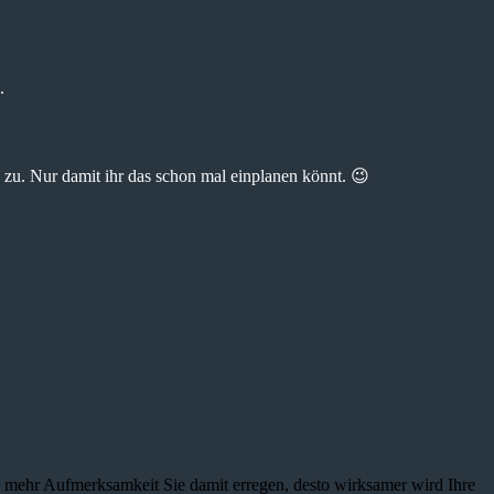
.
zu. Nur damit ihr das schon mal einplanen könnt. 😉
je mehr Aufmerksamkeit Sie damit erregen, desto wirksamer wird Ihre