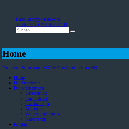
Email
info@yousite.com
Telefon
+41 (0)61 901 14 34
Home
Druckerei Stuhrmann AG
Die Druckerei in Ihrer Nähe
Home
Die Druckerei
Dienstleistungen
Offsetdruck
Digitaldruck
Grafikdesign
Mailings
Weiterverarbeitung
Kartenshop
Kontakt