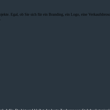
jekte. Egal, ob Sie sich für ein Branding, ein Logo, eine Verkaufsbros
.