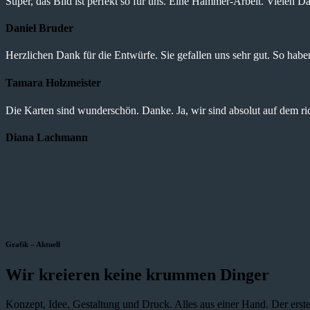
Super, das Bild ist perfekt so für uns. Eine Hammer-Arbeit. Vielen Da
Daniel Bruder
Herzlichen Dank für die Entwürfe. Sie gefallen uns sehr gut. So haben 
Tamara Holzmeister
Die Karten sind wunderschön. Danke. Ja, wir sind absolut auf dem r
Diana Lachmann
Grafik – Aktuell
Wir kreieren keine krummen Dinger
Konzept, Idee, Gestaltung und Druck. Alles aus einer Hand. Der erste