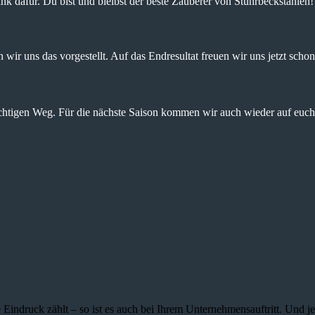
nk dafür. Du bist und bleibst der beste Zauberer von Stuhrbeckstanien!
wir uns das vorgestellt. Auf das Endresultat freuen wir uns jetzt schon
ichtigen Weg. Für die nächste Saison kommen wir auch wieder auf euch 
 Eindruck zählt – so ist es auch bei Ihrem Unternehmensauftritt. Und 