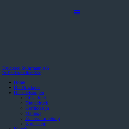
Druckerei Stuhrmann AG
Die Druckerei in Ihrer Nähe
Home
Die Druckerei
Dienstleistungen
Offsetdruck
Digitaldruck
Grafikdesign
Mailings
Weiterverarbeitung
Kartenshop
Kontakt