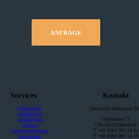
ANFRAGE
Services
Kontakt
Offsetdruck
Druckerei Stuhrmann A
Digitaldruck
Uferstrasse 12
Grafikdesign
CH-4414 Füllinsdorf
Mailings
T +41 (0)61 901 14 34
Weiterverarbeitung
F +41 (0)61 901 14 16
Kartenshop