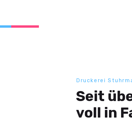
Druckerei Stuhrm
Seit üb
voll in 