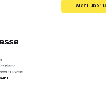
Mehr über u
resse
re
der einmal
undert Prozent
chen!