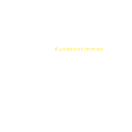
Kundenstimmen
Was Kunde
über uns s
f dem richtigen
Super, das Bild ist perfekt
h zu. Nur damit ihr
bist und bleibst der beste 
Daniel Bruder