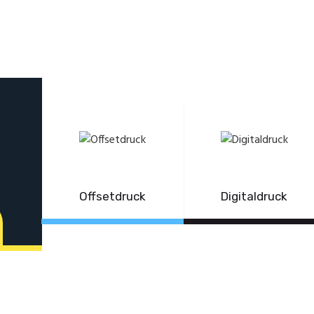
Home
Die Druckerei
DRUCKEREI STUHRMANN A
Dienstleistungen
Kontakt
Die Druckerei in Ihrer Nähe
Offsetdruck
Digitaldruck