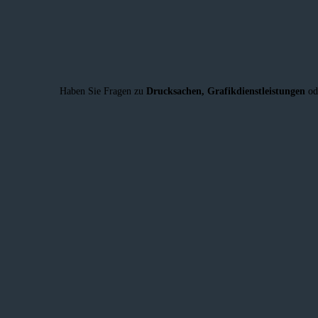
Haben Sie Fragen zu
Drucksachen,
Grafikdienstleistungen
od