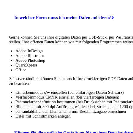
In welcher Form muss ich meine Daten anliefern?
Gerne können Sie uns Ihre digitalen Daten per USB-Stick, per WeTransf
stellen. Ihre offenen Daten können wir mit folgenden Programmen weiter
Adobe InDesign
Adobe Illustrator
Adobe Photoshop
QuarkXpress
Office
Selbstverständlich können Sie uns auch Ihre druckfertigen PDF-Daten anl
zu beachten:
Einfarbenmodus s/w einstellen (bei einfarbigen Datein Schwarz)
Vierfarbenmodus CMYK einstellen (bei vierfarbigen Dateien)
Pantonefarbendefinition bestimmen (bei Drucksachen mit Pantonefar
Bilddateien mit 300 dpi Auflösung wählen / bei Strichdateien 1200 d
bei randabfallenden Elementen 3 mm Beschnittzugabe einrechnen
Datei mit Schnittmarken anlegen
Können Sie die grafische Gestaltung für meinen Druckauftr