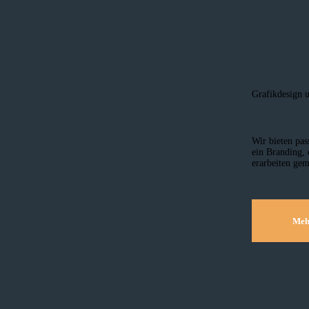
Grafikdesign 
Wir bieten pas
ein Branding, 
erarbeiten gem
Meh