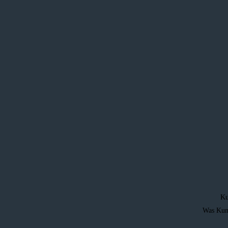
Ku
Was Ku