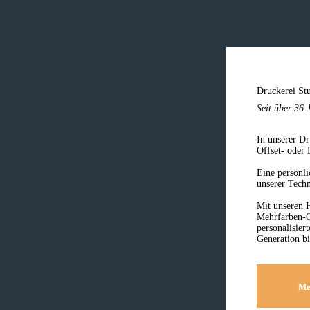
Druckerei S
Seit über 36 
In unserer Dr
Offset- oder 
Eine persönli
unserer Tech
Mit unseren 
Mehrfarben-O
personalisier
Generation b
Me