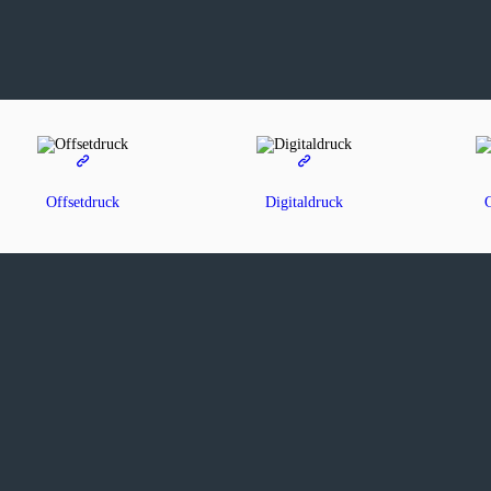
Home
Die Druckerei
Dienstleistungen
Druckerei Stuhrmann AG
Die Druckerei in Ihrer Nähe
Kontakt
Offsetdruck
Digitaldruck