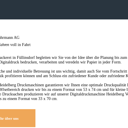
tuhrmann AG
Jahren
voll in Fahrt
uckerei in Füllinsdorf begleiten wir Sie von der Idee über die Planung bis zu
Digitaldruck bedrucken, verarbeiten und veredeln wir Papier in jeder Form.
che und individuelle Betreuung ist uns wichtig, damit auch Sie vom Fortschri
nik profitieren können und am Schluss ein zufriedener Kunde oder zufriedene 
Heidelberg Druckmaschinen garantieren wir Ihnen eine optimale Druckqualität 
ffsetbereich drucken wir bis zu einem Format von 53 x 74 cm und für kleine b
te Drucksachen produzieren wir auf unserer Digitaldruckmaschine Heidelberg V
is zu einem Format von 33 x 70 cm.
hr über uns