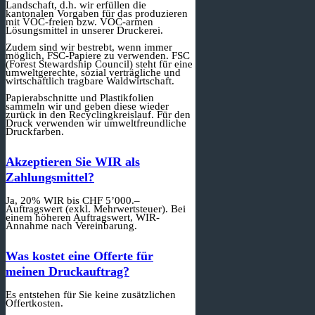
Landschaft, d.h. wir erfüllen die
kantonalen Vorgaben für das produzieren
mit VOC-freien bzw. VOC-armen
Lösungsmittel in unserer Druckerei.
Zudem sind wir bestrebt, wenn immer
möglich, FSC-Papiere zu verwenden. FSC
(Forest Stewardship Council) steht für eine
umweltgerechte, sozial verträgliche und
wirtschaftlich tragbare Waldwirtschaft.
Papierabschnitte und Plastikfolien
sammeln wir und geben diese wieder
zurück in den Recyclingkreislauf. Für den
Druck verwenden wir umweltfreundliche
Druckfarben.
Akzeptieren Sie WIR als
Zahlungsmittel?
Ja, 20% WIR bis CHF 5’000.–
Auftragswert (exkl. Mehrwertsteuer). Bei
einem höheren Auftragswert, WIR-
Annahme nach Vereinbarung.
Was kostet eine Offerte für
meinen Druckauftrag?
Es entstehen für Sie keine zusätzlichen
Offertkosten.