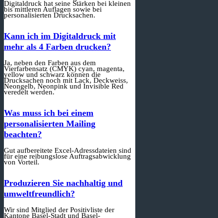
Digitaldruck hat seine Stärken bei kleinen
bis mittleren Auflagen sowie bei
personalisierten Drucksachen.
Kann ich im Digitaldruck mit
mehr als 4 Farben drucken?
Ja, neben den Farben aus dem
Vierfarbensatz (CMYK) cyan, magenta,
yellow und schwarz können die
Drucksachen noch mit Lack, Deckweiss,
Neongelb, Neonpink und Invisible Red
veredelt werden.
Was muss ich bei einem
personalisierten Mailing
beachten?
Gut aufbereitete Excel-Adressdateien sind
für eine reibungslose Auftragsabwicklung
von Vorteil.
Produzieren Sie nachhaltig und
umweltfreundlich?
Wir sind Mitglied der Positivliste der
Kantone Basel-Stadt und Basel-