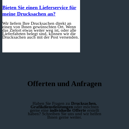
Bieten Sie einen Lieferservice für
meine Drucksachen an?
Wir liefern Ihre Drucksachen direkt an
einen von Ihnen gewünschten Ort. Wenn
das Zielort etwas weiter weg ist, oder alle
Lieferfahrten belegt sind, können wir die
Drucksachen auch mit der Post versenden.
Offerten und Anfragen
Haben Sie Fragen zu
Drucksachen,
Grafikdienstleistungen
oder möchten
gerne eine
individuelle Offerte
erstellt
haben? Schreiben Sie uns und wir helfen
Ihnen gerne weiter.