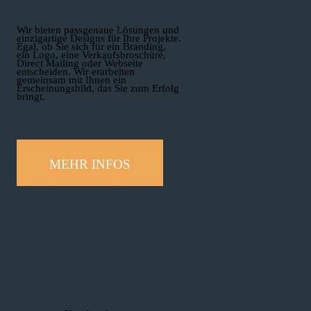
Wir bieten passgenaue Lösungen und
einzig­artige Designs für Ihre Projekte.
Egal, ob Sie sich für ein Branding,
ein Logo, eine Verkaufsbroschüre,
Direct Mailing oder Webseite
entscheiden. Wir erarbeiten
gemeinsam mit Ihnen ein
Erscheinungsbild, das Sie zum Erfolg
bringt.
MEHR INFOS