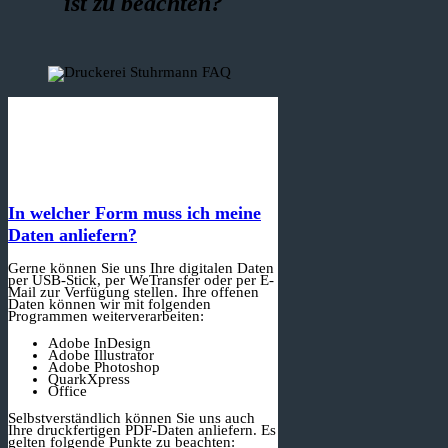
ist zu beachten?
In welcher Form muss ich meine
Daten anliefern?
Gerne können Sie uns Ihre digitalen Daten
per USB-Stick, per WeTransfer oder per E-
Mail zur Verfügung stellen. Ihre offenen
Daten können wir mit folgenden
Programmen weiterverarbeiten:
Adobe InDesign
Adobe Illustrator
Adobe Photoshop
QuarkXpress
Office
Selbstverständlich können Sie uns auch
Ihre druckfertigen PDF-Daten anliefern. Es
gelten folgende Punkte zu beachten: