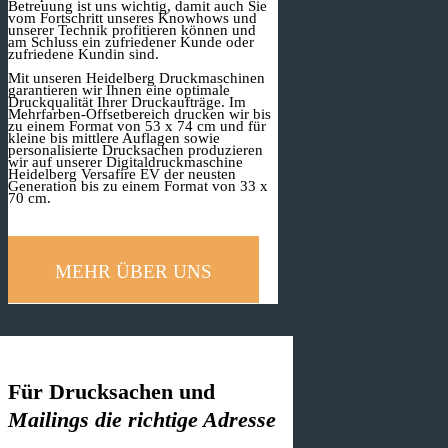
Betreuung ist uns wichtig, damit auch Sie
vom Fortschritt unseres Knowhows und
unserer Technik profitieren können und
am Schluss ein zufriedener Kunde oder
zufriedene Kundin sind.
Mit unseren Heidelberg Druckmaschinen
garantieren wir Ihnen eine optimale
Druckqualität Ihrer Druckaufträge. Im
Mehrfarben-Offsetbereich drucken wir bis
zu einem Format von 53 x 74 cm und für
kleine bis mittlere Auflagen sowie
personalisierte Drucksachen produzieren
wir auf unserer Digitaldruckmaschine
Heidelberg Versafire EV der neusten
Generation bis zu einem Format von 33 x
70 cm.
MEHR ÜBER UNS
Für Drucksachen und
Mailings die richtige Adresse