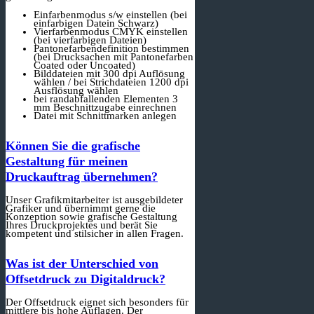
Einfarbenmodus s/w einstellen (bei
einfarbigen Datein Schwarz)
Vierfarbenmodus CMYK einstellen
(bei vierfarbigen Dateien)
Pantonefarbendefinition bestimmen
(bei Drucksachen mit Pantonefarben
Coated oder Uncoated)
Bilddateien mit 300 dpi Auflösung
wählen / bei Strichdateien 1200 dpi
Ausflösung wählen
bei randabfallenden Elementen 3
mm Beschnittzugabe einrechnen
Datei mit Schnittmarken anlegen
Können Sie die grafische
Gestaltung für meinen
Druckauftrag übernehmen?
Unser Grafikmitarbeiter ist ausgebildeter
Grafiker und übernimmt gerne die
Konzeption sowie grafische Gestaltung
Ihres Druckprojektes und berät Sie
kompetent und stilsicher in allen Fragen.
Was ist der Unterschied von
Offsetdruck zu Digitaldruck?
Der Offsetdruck eignet sich besonders für
mittlere bis hohe Auflagen. Der