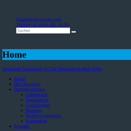
Email
info@yousite.com
Telefon
+41 (0)61 901 14 34
Home
Druckerei Stuhrmann AG
Die Druckerei in Ihrer Nähe
Home
Die Druckerei
Dienstleistungen
Offsetdruck
Digitaldruck
Grafikdesign
Mailings
Weiterverarbeitung
Kartenshop
Kontakt