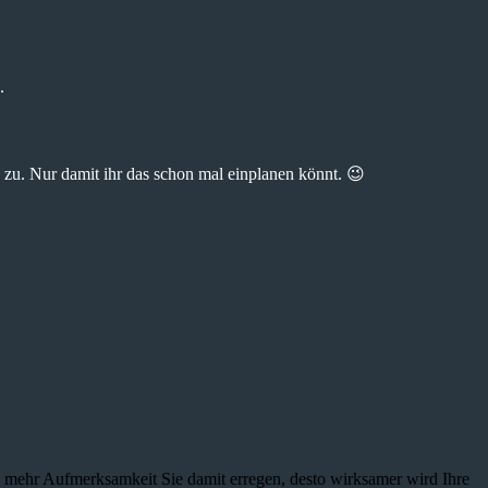
.
zu. Nur damit ihr das schon mal einplanen könnt. 😉
je mehr Aufmerksamkeit Sie damit erregen, desto wirksamer wird Ihre