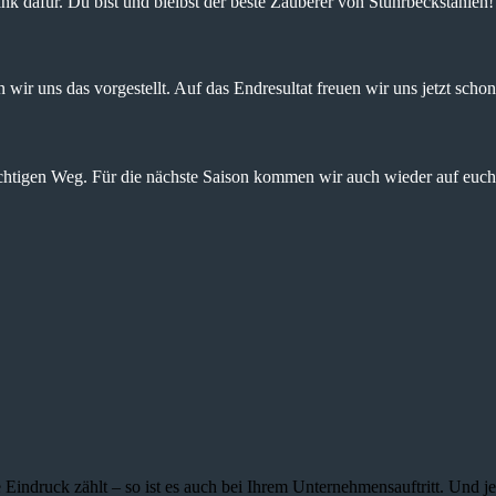
nk dafür. Du bist und bleibst der beste Zauberer von Stuhrbeckstanien!
wir uns das vorgestellt. Auf das Endresultat freuen wir uns jetzt schon
ichtigen Weg. Für die nächste Saison kommen wir auch wieder auf euch 
 Eindruck zählt – so ist es auch bei Ihrem Unternehmensauftritt. Und 