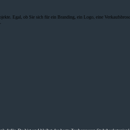
jekte. Egal, ob Sie sich für ein Branding, ein Logo, eine Verkaufsbros
.