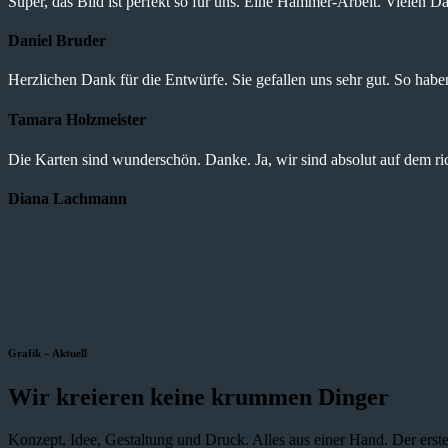
Super, das Bild ist perfekt so für uns. Eine Hammer-Arbeit. Vielen Da
Daniel Bruder
Herzlichen Dank für die Entwürfe. Sie gefallen uns sehr gut. So haben 
Tamara Holzmeister
Die Karten sind wunderschön. Danke. Ja, wir sind absolut auf dem r
Diana Lachmann
Grafik – Aktuell
Wir kreieren keine krummen Dinger
Konzept, Idee, Gestaltung und Druck. Alles aus einer Hand. Der erste