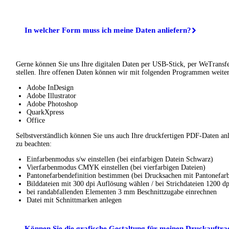
In welcher Form muss ich meine Daten anliefern?
Gerne können Sie uns Ihre digitalen Daten per USB-Stick, per WeTransf
stellen. Ihre offenen Daten können wir mit folgenden Programmen weiter
Adobe InDesign
Adobe Illustrator
Adobe Photoshop
QuarkXpress
Office
Selbstverständlich können Sie uns auch Ihre druckfertigen PDF-Daten anl
zu beachten:
Einfarbenmodus s/w einstellen (bei einfarbigen Datein Schwarz)
Vierfarbenmodus CMYK einstellen (bei vierfarbigen Dateien)
Pantonefarbendefinition bestimmen (bei Drucksachen mit Pantonefar
Bilddateien mit 300 dpi Auflösung wählen / bei Strichdateien 1200 d
bei randabfallenden Elementen 3 mm Beschnittzugabe einrechnen
Datei mit Schnittmarken anlegen
Können Sie die grafische Gestaltung für meinen Druckauftr