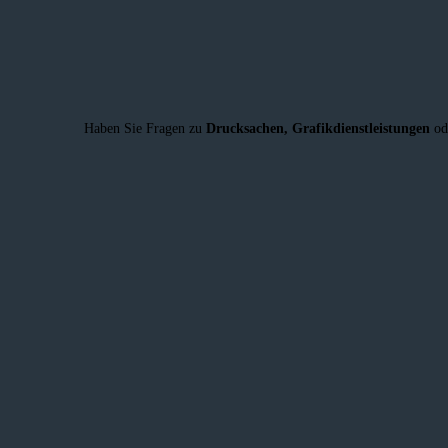
Haben Sie Fragen zu
Drucksachen,
Grafikdienstleistungen
od