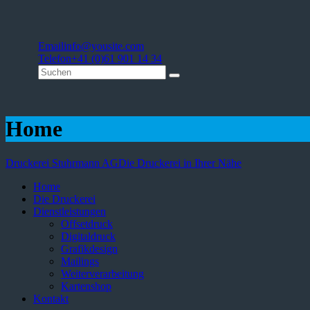
Email
info@yousite.com
Telefon
+41 (0)61 901 14 34
Home
Druckerei Stuhrmann AG
Die Druckerei in Ihrer Nähe
Home
Die Druckerei
Dienstleistungen
Offsetdruck
Digitaldruck
Grafikdesign
Mailings
Weiterverarbeitung
Kartenshop
Kontakt