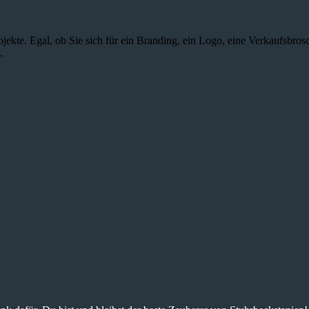
jekte. Egal, ob Sie sich für ein Branding, ein Logo, eine Verkaufsbros
.