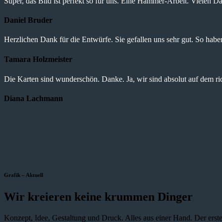
Super, das Bild ist perfekt so für uns. Eine Hammer-Arbeit. Vielen Da
Daniel Bruder
Herzlichen Dank für die Entwürfe. Sie gefallen uns sehr gut. So haben 
Tamara Holzmeister
Die Karten sind wunderschön. Danke. Ja, wir sind absolut auf dem r
Diana Lachmann
Grafik – Aktuell
Wir kreieren keine krummen Dinger
Konzept, Idee, Gestaltung und Druck. Alles aus einer Hand. Der erste