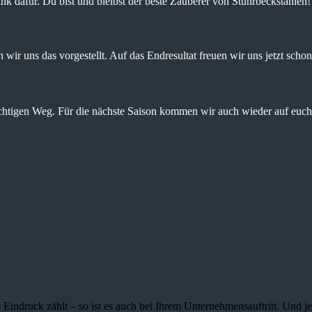
nk dafür. Du bist und bleibst der beste Zauberer von Stuhrbeckstanien!
wir uns das vorgestellt. Auf das Endresultat freuen wir uns jetzt schon
ichtigen Weg. Für die nächste Saison kommen wir auch wieder auf euch 
 Eindruck zählt – so ist es auch bei Ihrem Unternehmensauftritt. Und 