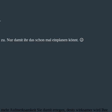
.
zu. Nur damit ihr das schon mal einplanen könnt. 😉
je mehr Aufmerksamkeit Sie damit erregen, desto wirksamer wird Ihre