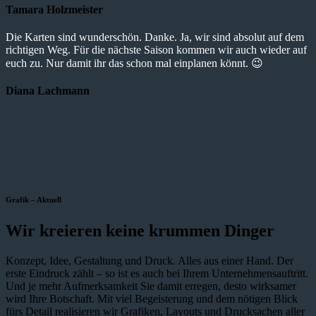
Tamara Holzmeister
Die Karten sind wunderschön. Danke. Ja, wir sind absolut auf dem
richtigen Weg. Für die nächste Saison kommen wir auch wieder auf
euch zu. Nur damit ihr das schon mal einplanen könnt. 😉
Diana Lachmann
Grafik – Aktuell
Wir kreieren keine krummen Dinger
Konzept, Idee, Gestaltung und Druck. Alles aus einer Hand. Der
erste Eindruck zählt – so ist es auch bei Ihrem Unternehmensauftritt.
Und je mehr Aufmerksamkeit Sie damit erregen, desto wirksamer
wird Ihre Botschaft. Mit viel Begeisterung und dem nötigen Blick
fürs Detail realisieren wir Grafiken, Layouts und Drucksachen aller