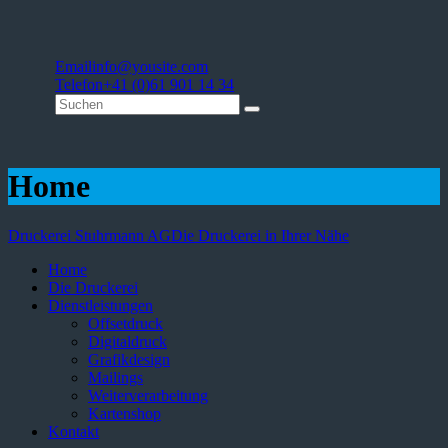
Email
info@yousite.com
Telefon
+41 (0)61 901 14 34
Home
Druckerei Stuhrmann AG
Die Druckerei in Ihrer Nähe
Home
Die Druckerei
Dienstleistungen
Offsetdruck
Digitaldruck
Grafikdesign
Mailings
Weiterverarbeitung
Kartenshop
Kontakt