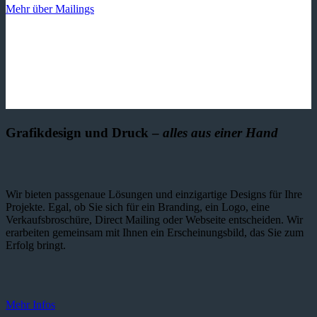
Mehr über Mailings
Grafikdesign und Druck –
alles aus einer Hand
Wir bieten passgenaue Lösungen und einzig­artige Designs für Ihre
Projekte. Egal, ob Sie sich für ein Branding, ein Logo, eine
Verkaufsbroschüre, Direct Mailing oder Webseite entscheiden. Wir
erarbeiten gemeinsam mit Ihnen ein Erscheinungsbild, das Sie zum
Erfolg bringt.
Mehr Infos