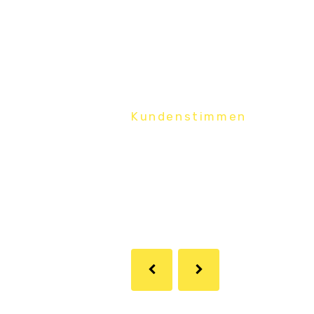
Kundenstimmen
Was Kunde
über uns s