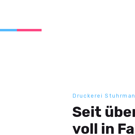
Druckerei Stuhrma
Seit übe
voll in F