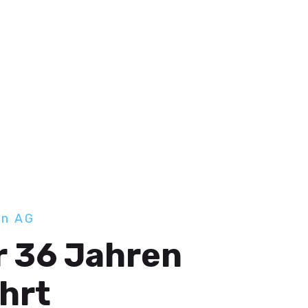
nn AG
r 36 Jahren
ahrt