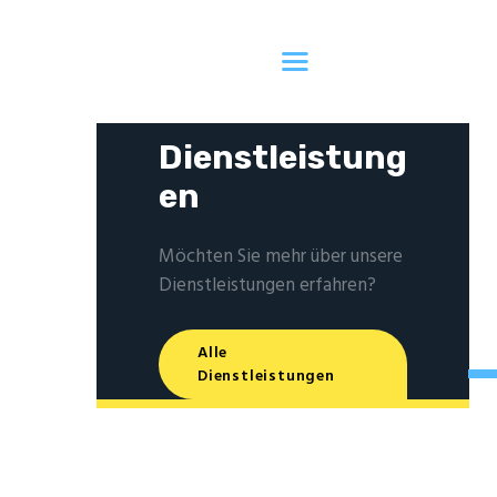
D
Dienstleistung
en
Möchten Sie mehr über unsere
Dienstleistungen erfahren?
Alle
Dienstleistungen