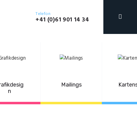
Telefon
+41 (0)61 901 14 34
AG
rafikdesig
Mailings
Karten
n