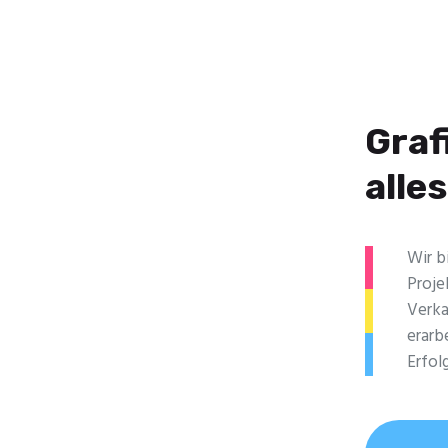
Graf
alle
Wir b
Proje
Verka
erarb
Erfolg