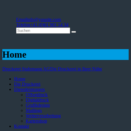
Email
info@yousite.com
Telefon
+41 (0)61 901 14 34
Home
Druckerei Stuhrmann AG
Die Druckerei in Ihrer Nähe
Home
Die Druckerei
Dienstleistungen
Offsetdruck
Digitaldruck
Grafikdesign
Mailings
Weiterverarbeitung
Kartenshop
Kontakt