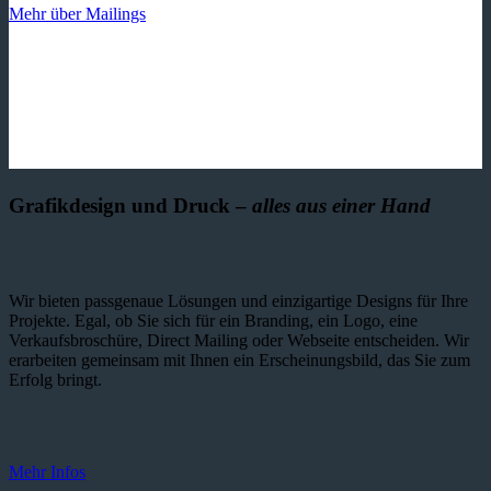
Mehr über Mailings
Grafikdesign und Druck –
alles aus einer Hand
Wir bieten passgenaue Lösungen und einzig­artige Designs für Ihre
Projekte. Egal, ob Sie sich für ein Branding, ein Logo, eine
Verkaufsbroschüre, Direct Mailing oder Webseite entscheiden. Wir
erarbeiten gemeinsam mit Ihnen ein Erscheinungsbild, das Sie zum
Erfolg bringt.
Mehr Infos