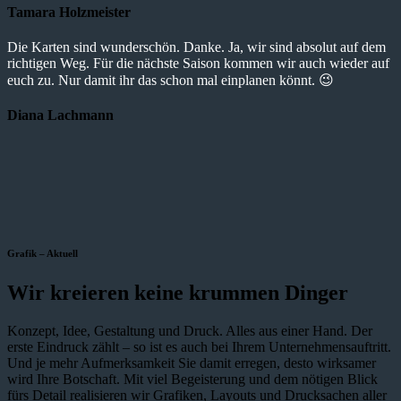
Tamara Holzmeister
Die Karten sind wunderschön. Danke. Ja, wir sind absolut auf dem
richtigen Weg. Für die nächste Saison kommen wir auch wieder auf
euch zu. Nur damit ihr das schon mal einplanen könnt. 😉
Diana Lachmann
Grafik – Aktuell
Wir kreieren keine krummen Dinger
Konzept, Idee, Gestaltung und Druck. Alles aus einer Hand. Der
erste Eindruck zählt – so ist es auch bei Ihrem Unternehmensauftritt.
Und je mehr Aufmerksamkeit Sie damit erregen, desto wirksamer
wird Ihre Botschaft. Mit viel Begeisterung und dem nötigen Blick
fürs Detail realisieren wir Grafiken, Layouts und Drucksachen aller