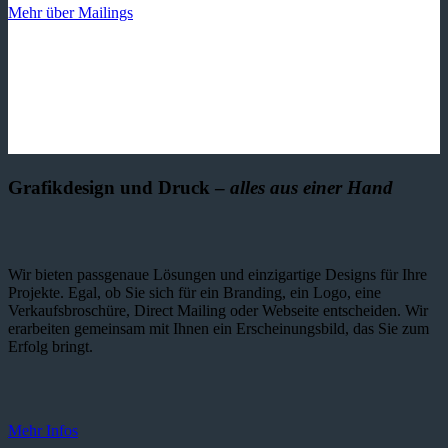
Mehr über Mailings
Grafikdesign und Druck –
alles aus einer Hand
Wir bieten passgenaue Lösungen und einzig­artige Designs für Ihre
Projekte. Egal, ob Sie sich für ein Branding, ein Logo, eine
Verkaufsbroschüre, Direct Mailing oder Webseite entscheiden. Wir
erarbeiten gemeinsam mit Ihnen ein Erscheinungsbild, das Sie zum
Erfolg bringt.
Mehr Infos