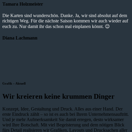
Tamara Holzmeister
Die Karten sind wunderschön. Danke. Ja, wir sind absolut auf dem
richtigen Weg. Für die nächste Saison kommen wir auch wieder auf
euch zu. Nur damit ihr das schon mal einplanen könnt. 😉
Diana Lachmann
Grafik – Aktuell
Wir kreieren keine krummen Dinger
Konzept, Idee, Gestaltung und Druck. Alles aus einer Hand. Der
erste Eindruck zählt – so ist es auch bei Ihrem Unternehmensauftritt.
Und je mehr Aufmerksamkeit Sie damit erregen, desto wirksamer
wird Ihre Botschaft. Mit viel Begeisterung und dem nötigen Blick
fürs Detail realisieren wir Grafiken, Layouts und Drucksachen aller