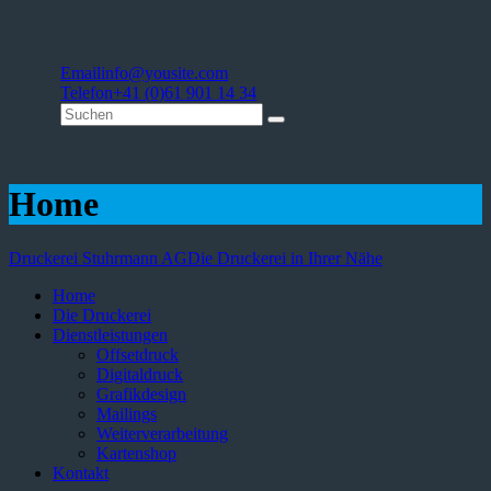
Email
info@yousite.com
Telefon
+41 (0)61 901 14 34
Home
Druckerei Stuhrmann AG
Die Druckerei in Ihrer Nähe
Home
Die Druckerei
Dienstleistungen
Offsetdruck
Digitaldruck
Grafikdesign
Mailings
Weiterverarbeitung
Kartenshop
Kontakt