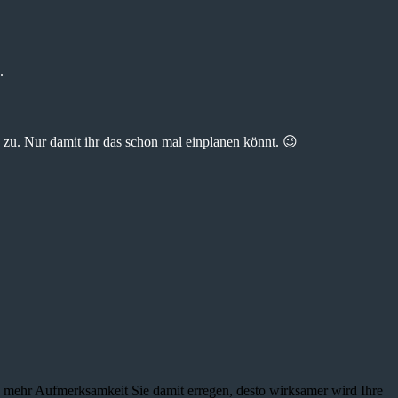
.
zu. Nur damit ihr das schon mal einplanen könnt. 😉
je mehr Aufmerksamkeit Sie damit erregen, desto wirksamer wird Ihre