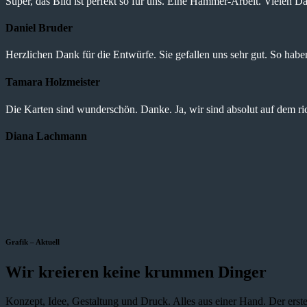
Super, das Bild ist perfekt so für uns. Eine Hammer-Arbeit. Vielen Da
Daniel Bruder
Herzlichen Dank für die Entwürfe. Sie gefallen uns sehr gut. So haben 
Tamara Holzmeister
Die Karten sind wunderschön. Danke. Ja, wir sind absolut auf dem r
Diana Lachmann
Grafik – Aktuell
Wir kreieren keine krummen Dinger
Konzept, Idee, Gestaltung und Druck. Alles aus einer Hand. Der erste