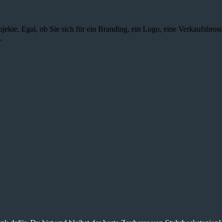
jekte. Egal, ob Sie sich für ein Branding, ein Logo, eine Verkaufsbros
.