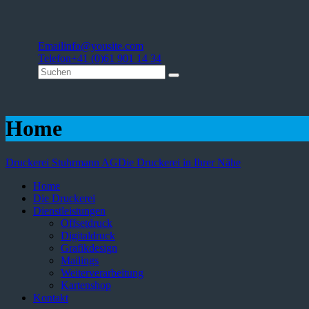
Email
info@yousite.com
Telefon
+41 (0)61 901 14 34
Home
Druckerei Stuhrmann AG
Die Druckerei in Ihrer Nähe
Home
Die Druckerei
Dienstleistungen
Offsetdruck
Digitaldruck
Grafikdesign
Mailings
Weiterverarbeitung
Kartenshop
Kontakt