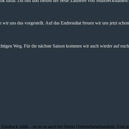
nk dafür. Du bist und bleibst der beste Zauberer von Stuhrbeckstanien!
wir uns das vorgestellt. Auf das Endresultat freuen wir uns jetzt schon
ichtigen Weg. Für die nächste Saison kommen wir auch wieder auf euch 
 Eindruck zählt – so ist es auch bei Ihrem Unternehmensauftritt. Und 