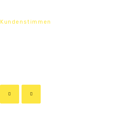
Kundenstimmen
Was Kunden
über uns sagen.