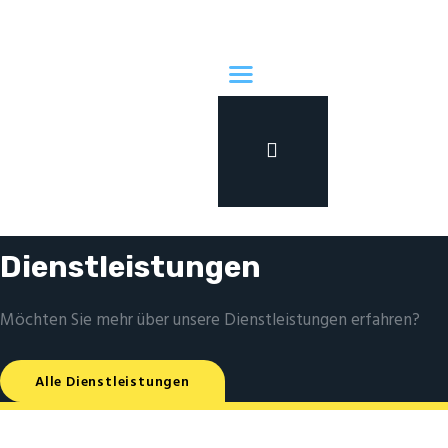
Home
Die Druckerei
Dienstleistungen
DRUCKEREI
Kontakt
STUHRMANN AG
Die Druckerei in Ihrer Nähe
Dienstleistungen
Möchten Sie mehr über unsere Dienstleistungen erfahren?
Alle Dienstleistungen