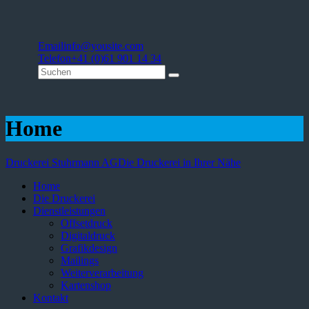
Email
info@yousite.com
Telefon
+41 (0)61 901 14 34
Home
Druckerei Stuhrmann AG
Die Druckerei in Ihrer Nähe
Home
Die Druckerei
Dienstleistungen
Offsetdruck
Digitaldruck
Grafikdesign
Mailings
Weiterverarbeitung
Kartenshop
Kontakt