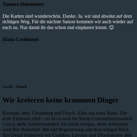
Tamara Holzmeister
Die Karten sind wunderschön. Danke. Ja, wir sind absolut auf dem
richtigen Weg. Für die nächste Saison kommen wir auch wieder auf
euch zu. Nur damit ihr das schon mal einplanen könnt. 😉
Diana Lachmann
Grafik – Aktuell
Wir kreieren keine krummen Dinger
Konzept, Idee, Gestaltung und Druck. Alles aus einer Hand. Der
erste Eindruck zählt – so ist es auch bei Ihrem Unternehmensauftritt.
Und je mehr Aufmerksamkeit Sie damit erregen, desto wirksamer
wird Ihre Botschaft. Mit viel Begeisterung und dem nötigen Blick
fürs Detail realisieren wir Grafiken, Layouts und Drucksachen aller