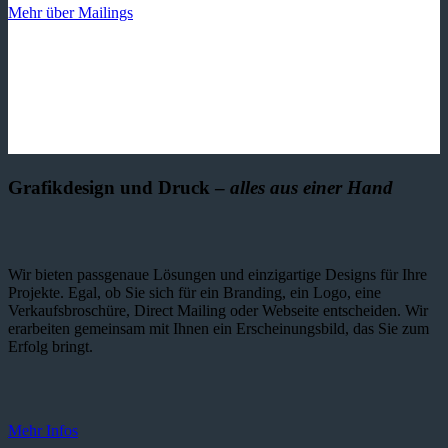
Mehr über Mailings
Grafikdesign und Druck –
alles aus einer Hand
Wir bieten passgenaue Lösungen und einzig­artige Designs für Ihre
Projekte. Egal, ob Sie sich für ein Branding, ein Logo, eine
Verkaufsbroschüre, Direct Mailing oder Webseite entscheiden. Wir
erarbeiten gemeinsam mit Ihnen ein Erscheinungsbild, das Sie zum
Erfolg bringt.
Mehr Infos