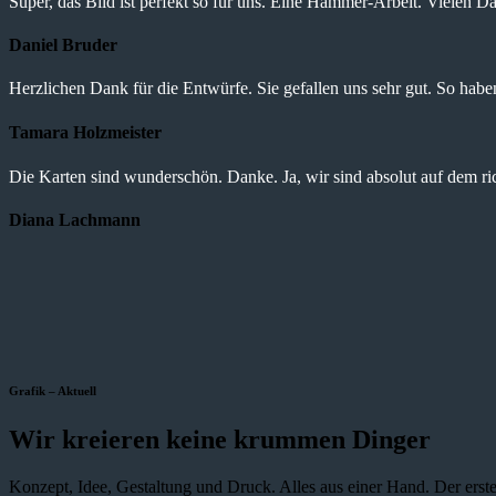
Super, das Bild ist perfekt so für uns. Eine Hammer-Arbeit. Vielen Da
Daniel Bruder
Herzlichen Dank für die Entwürfe. Sie gefallen uns sehr gut. So haben 
Tamara Holzmeister
Die Karten sind wunderschön. Danke. Ja, wir sind absolut auf dem r
Diana Lachmann
Grafik – Aktuell
Wir kreieren keine krummen Dinger
Konzept, Idee, Gestaltung und Druck. Alles aus einer Hand. Der erste