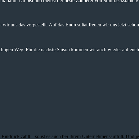
nk dafür. Du bist und bleibst der beste Zauberer von Stuhrbeckstanien!
wir uns das vorgestellt. Auf das Endresultat freuen wir uns jetzt schon
ichtigen Weg. Für die nächste Saison kommen wir auch wieder auf euch 
 Eindruck zählt – so ist es auch bei Ihrem Unternehmensauftritt. Und 