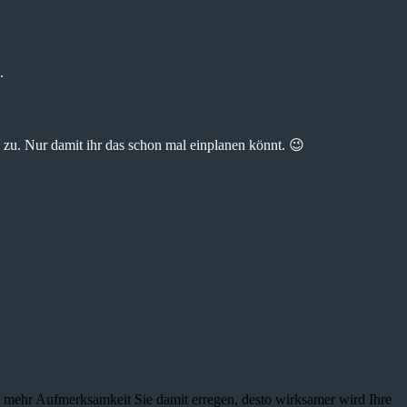
.
zu. Nur damit ihr das schon mal einplanen könnt. 😉
je mehr Aufmerksamkeit Sie damit erregen, desto wirksamer wird Ihre