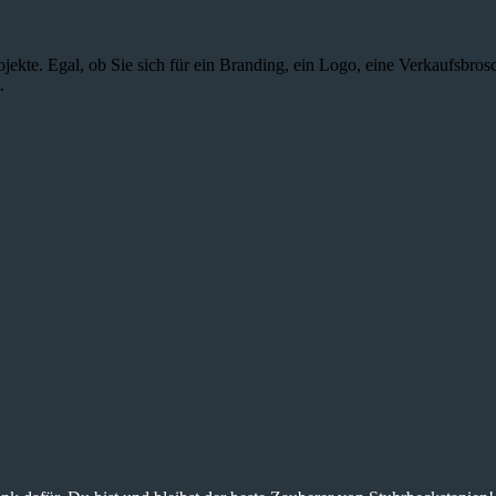
jekte. Egal, ob Sie sich für ein Branding, ein Logo, eine Verkaufsbros
.