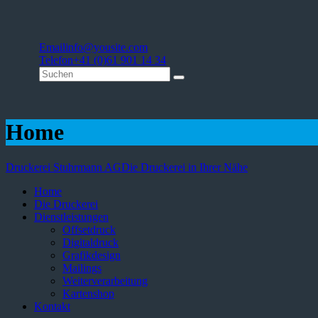
Email
info@yousite.com
Telefon
+41 (0)61 901 14 34
Home
Druckerei Stuhrmann AG
Die Druckerei in Ihrer Nähe
Home
Die Druckerei
Dienstleistungen
Offsetdruck
Digitaldruck
Grafikdesign
Mailings
Weiterverarbeitung
Kartenshop
Kontakt