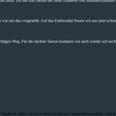
nk dafür. Du bist und bleibst der beste Zauberer von Stuhrbeckstanien!
wir uns das vorgestellt. Auf das Endresultat freuen wir uns jetzt schon
ichtigen Weg. Für die nächste Saison kommen wir auch wieder auf euch 
 Eindruck zählt – so ist es auch bei Ihrem Unternehmensauftritt. Und 