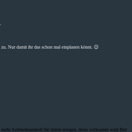
.
zu. Nur damit ihr das schon mal einplanen könnt. 😉
je mehr Aufmerksamkeit Sie damit erregen, desto wirksamer wird Ihre