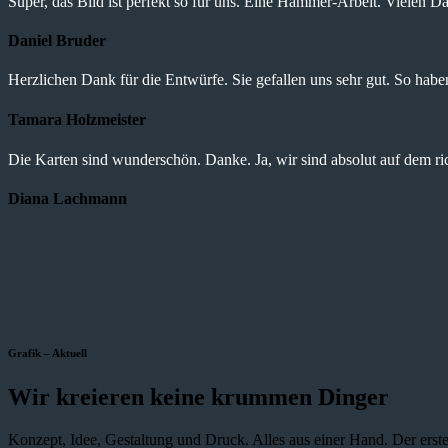
Super, das Bild ist perfekt so für uns. Eine Hammer-Arbeit. Vielen Da
Daniel Bruder
Herzlichen Dank für die Entwürfe. Sie gefallen uns sehr gut. So haben 
Tamara Holzmeister
Die Karten sind wunderschön. Danke. Ja, wir sind absolut auf dem r
Diana Lachmann
Grafik – Aktuell
Wir kreieren keine krummen Dinger
Konzept, Idee, Gestaltung und Druck. Alles aus einer Hand. Der erste