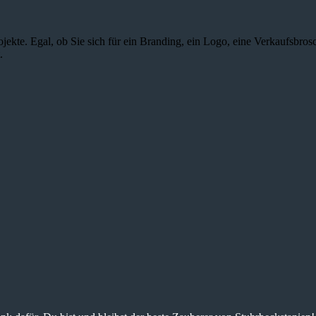
jekte. Egal, ob Sie sich für ein Branding, ein Logo, eine Verkaufsbros
.