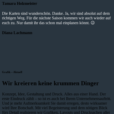
Tamara Holzmeister
Die Karten sind wunderschön. Danke. Ja, wir sind absolut auf dem
richtigen Weg. Für die nächste Saison kommen wir auch wieder auf
euch zu. Nur damit ihr das schon mal einplanen könnt. 😉
Diana Lachmann
Grafik – Aktuell
Wir kreieren keine krummen Dinger
Konzept, Idee, Gestaltung und Druck. Alles aus einer Hand. Der
erste Eindruck zählt – so ist es auch bei Ihrem Unternehmensauftritt.
Und je mehr Aufmerksamkeit Sie damit erregen, desto wirksamer
wird Ihre Botschaft. Mit viel Begeisterung und dem nötigen Blick
fürs Detail realisieren wir Grafiken, Layouts und Drucksachen aller