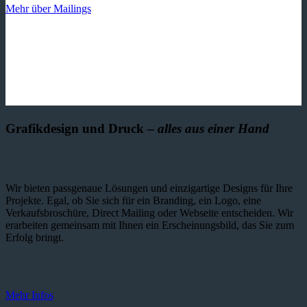
Mehr über Mailings
Grafikdesign und Druck –
alles aus einer Hand
Wir bieten passgenaue Lösungen und einzig­artige Designs für Ihre
Projekte. Egal, ob Sie sich für ein Branding, ein Logo, eine
Verkaufsbroschüre, Direct Mailing oder Webseite entscheiden. Wir
erarbeiten gemeinsam mit Ihnen ein Erscheinungsbild, das Sie zum
Erfolg bringt.
Mehr Infos