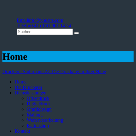
Email
info@yousite.com
Telefon
+41 (0)61 901 14 34
Home
Druckerei Stuhrmann AG
Die Druckerei in Ihrer Nähe
Home
Die Druckerei
Dienstleistungen
Offsetdruck
Digitaldruck
Grafikdesign
Mailings
Weiterverarbeitung
Kartenshop
Kontakt