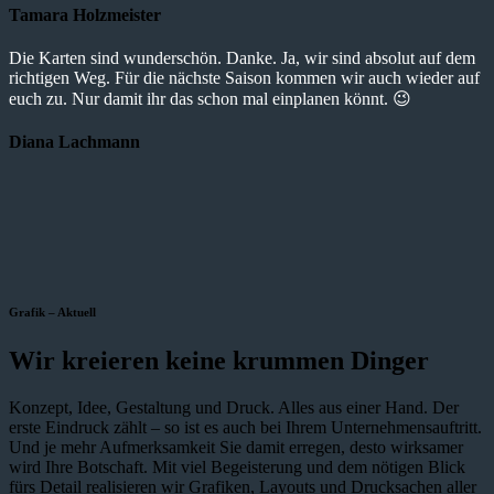
Tamara Holzmeister
Die Karten sind wunderschön. Danke. Ja, wir sind absolut auf dem
richtigen Weg. Für die nächste Saison kommen wir auch wieder auf
euch zu. Nur damit ihr das schon mal einplanen könnt. 😉
Diana Lachmann
Grafik – Aktuell
Wir kreieren keine krummen Dinger
Konzept, Idee, Gestaltung und Druck. Alles aus einer Hand. Der
erste Eindruck zählt – so ist es auch bei Ihrem Unternehmensauftritt.
Und je mehr Aufmerksamkeit Sie damit erregen, desto wirksamer
wird Ihre Botschaft. Mit viel Begeisterung und dem nötigen Blick
fürs Detail realisieren wir Grafiken, Layouts und Drucksachen aller