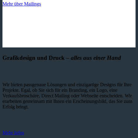
Mehr über Mailings
Grafikdesign und Druck –
alles aus einer Hand
Wir bieten passgenaue Lösungen und einzig­artige Designs für Ihre
Projekte. Egal, ob Sie sich für ein Branding, ein Logo, eine
Verkaufsbroschüre, Direct Mailing oder Webseite entscheiden. Wir
erarbeiten gemeinsam mit Ihnen ein Erscheinungsbild, das Sie zum
Erfolg bringt.
Mehr Infos