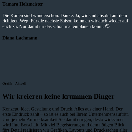
Tamara Holzmeister
Die Karten sind wunderschön. Danke. Ja, wir sind absolut auf dem
richtigen Weg. Für die nächste Saison kommen wir auch wieder auf
euch zu. Nur damit ihr das schon mal einplanen könnt. 😉
Diana Lachmann
Grafik – Aktuell
Wir kreieren keine krummen Dinger
Konzept, Idee, Gestaltung und Druck. Alles aus einer Hand. Der
erste Eindruck zählt – so ist es auch bei Ihrem Unternehmensauftritt.
Und je mehr Aufmerksamkeit Sie damit erregen, desto wirksamer
wird Ihre Botschaft. Mit viel Begeisterung und dem nötigen Blick
fürs Detail realisieren wir Grafiken, Layouts und Drucksachen aller