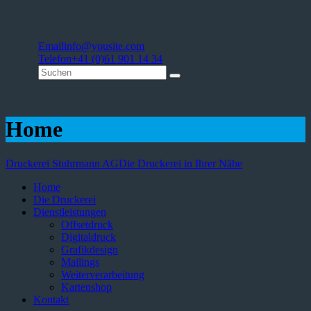
Email
info@yousite.com
Telefon
+41 (0)61 901 14 34
Home
Druckerei Stuhrmann AG
Die Druckerei in Ihrer Nähe
Home
Die Druckerei
Dienstleistungen
Offsetdruck
Digitaldruck
Grafikdesign
Mailings
Weiterverarbeitung
Kartenshop
Kontakt