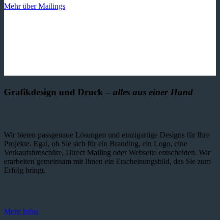
Mehr über Mailings
Grafikdesign und Druck –
alles aus einer Hand
Wir bieten passgenaue Lösungen und einzig­artige Designs für Ihre
Projekte. Egal, ob Sie sich für ein Branding, ein Logo, eine
Verkaufsbroschüre, Direct Mailing oder Webseite entscheiden. Wir
erarbeiten gemeinsam mit Ihnen ein Erscheinungsbild, das Sie zum
Erfolg bringt.
Mehr Infos