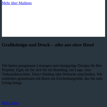
Mehr über Mailings
Grafikdesign und Druck –
alles aus einer Hand
Wir bieten passgenaue Lösungen und einzig­artige Designs für Ihre
Projekte. Egal, ob Sie sich für ein Branding, ein Logo, eine
Verkaufsbroschüre, Direct Mailing oder Webseite entscheiden. Wir
erarbeiten gemeinsam mit Ihnen ein Erscheinungsbild, das Sie zum
Erfolg bringt.
Mehr Infos