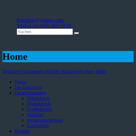
Email
info@yousite.com
Telefon
+41 (0)61 901 14 34
Home
Druckerei Stuhrmann AG
Die Druckerei in Ihrer Nähe
Home
Die Druckerei
Dienstleistungen
Offsetdruck
Digitaldruck
Grafikdesign
Mailings
Weiterverarbeitung
Kartenshop
Kontakt