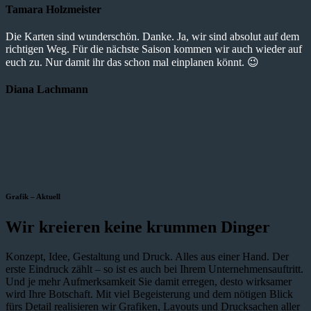
Tamara Holzmeister
Die Karten sind wunderschön. Danke. Ja, wir sind absolut auf dem
richtigen Weg. Für die nächste Saison kommen wir auch wieder auf
euch zu. Nur damit ihr das schon mal einplanen könnt. 😉
Diana Lachmann
Grafik – Aktuell
Wir kreieren keine krummen Dinger
Konzept, Idee, Gestaltung und Druck. Alles aus einer Hand. Der
erste Eindruck zählt – so ist es auch bei Ihrem Unternehmensauftritt.
Und je mehr Aufmerksamkeit Sie damit erregen, desto wirksamer
wird Ihre Botschaft. Mit viel Begeisterung und dem nötigen Blick
fürs Detail realisieren wir Grafiken, Layouts und Drucksachen aller