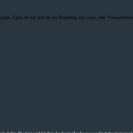
jekte. Egal, ob Sie sich für ein Branding, ein Logo, eine Verkaufsbros
.