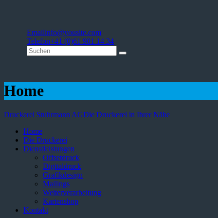
Email
info@yousite.com
Telefon
+41 (0)61 901 14 34
Home
Druckerei Stuhrmann AG
Die Druckerei in Ihrer Nähe
Home
Die Druckerei
Dienstleistungen
Offsetdruck
Digitaldruck
Grafikdesign
Mailings
Weiterverarbeitung
Kartenshop
Kontakt