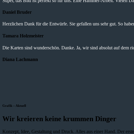
Super, das Bild ist perfekt so für uns. Eine Hammer-Arbeit. Vielen Da
Daniel Bruder
Herzlichen Dank für die Entwürfe. Sie gefallen uns sehr gut. So haben 
Tamara Holzmeister
Die Karten sind wunderschön. Danke. Ja, wir sind absolut auf dem r
Diana Lachmann
Grafik – Aktuell
Wir kreieren keine krummen Dinger
Konzept, Idee, Gestaltung und Druck. Alles aus einer Hand. Der erste