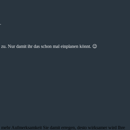
.
zu. Nur damit ihr das schon mal einplanen könnt. 😉
je mehr Aufmerksamkeit Sie damit erregen, desto wirksamer wird Ihre