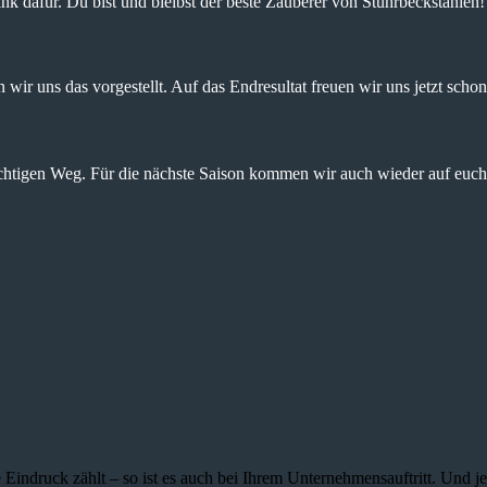
nk dafür. Du bist und bleibst der beste Zauberer von Stuhrbeckstanien!
wir uns das vorgestellt. Auf das Endresultat freuen wir uns jetzt schon
ichtigen Weg. Für die nächste Saison kommen wir auch wieder auf euch 
 Eindruck zählt – so ist es auch bei Ihrem Unternehmensauftritt. Und 