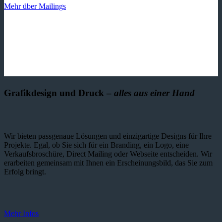
Mehr über Mailings
Grafikdesign und Druck –
alles aus einer Hand
Wir bieten passgenaue Lösungen und einzig­artige Designs für Ihre
Projekte. Egal, ob Sie sich für ein Branding, ein Logo, eine
Verkaufsbroschüre, Direct Mailing oder Webseite entscheiden. Wir
erarbeiten gemeinsam mit Ihnen ein Erscheinungsbild, das Sie zum
Erfolg bringt.
Mehr Infos