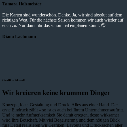
Tamara Holzmeister
Die Karten sind wunderschön. Danke. Ja, wir sind absolut auf dem
richtigen Weg. Für die nächste Saison kommen wir auch wieder auf
euch zu. Nur damit ihr das schon mal einplanen könnt. 😉
Diana Lachmann
Grafik – Aktuell
Wir kreieren keine krummen Dinger
Konzept, Idee, Gestaltung und Druck. Alles aus einer Hand. Der
erste Eindruck zählt – so ist es auch bei Ihrem Unternehmensauftritt.
Und je mehr Aufmerksamkeit Sie damit erregen, desto wirksamer
wird Ihre Botschaft. Mit viel Begeisterung und dem nötigen Blick
fürs Detail realisieren wir Grafiken, Layouts und Drucksachen aller