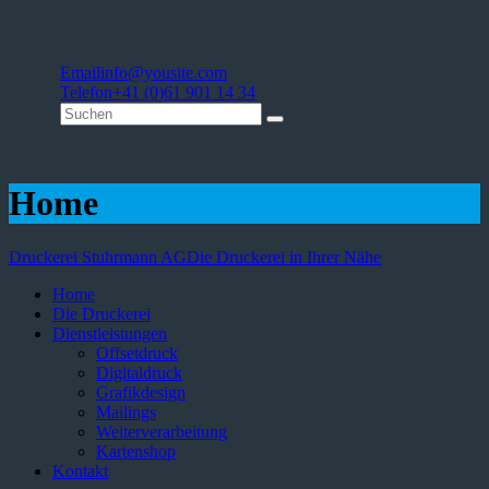
Email
info@yousite.com
Telefon
+41 (0)61 901 14 34
Home
Druckerei Stuhrmann AG
Die Druckerei in Ihrer Nähe
Home
Die Druckerei
Dienstleistungen
Offsetdruck
Digitaldruck
Grafikdesign
Mailings
Weiterverarbeitung
Kartenshop
Kontakt