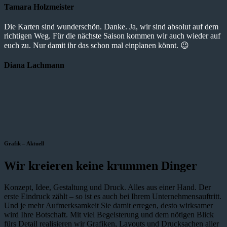
Tamara Holzmeister
Die Karten sind wunderschön. Danke. Ja, wir sind absolut auf dem
richtigen Weg. Für die nächste Saison kommen wir auch wieder auf
euch zu. Nur damit ihr das schon mal einplanen könnt. 😉
Diana Lachmann
Grafik – Aktuell
Wir kreieren keine krummen Dinger
Konzept, Idee, Gestaltung und Druck. Alles aus einer Hand. Der
erste Eindruck zählt – so ist es auch bei Ihrem Unternehmensauftritt.
Und je mehr Aufmerksamkeit Sie damit erregen, desto wirksamer
wird Ihre Botschaft. Mit viel Begeisterung und dem nötigen Blick
fürs Detail realisieren wir Grafiken, Layouts und Drucksachen aller