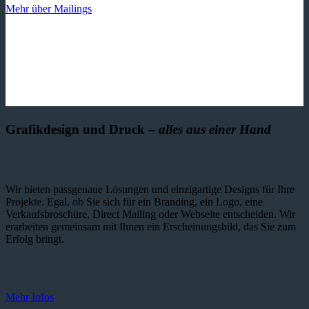
Mehr über Mailings
Grafikdesign und Druck –
alles aus einer Hand
Wir bieten passgenaue Lösungen und einzig­artige Designs für Ihre
Projekte. Egal, ob Sie sich für ein Branding, ein Logo, eine
Verkaufsbroschüre, Direct Mailing oder Webseite entscheiden. Wir
erarbeiten gemeinsam mit Ihnen ein Erscheinungsbild, das Sie zum
Erfolg bringt.
Mehr Infos