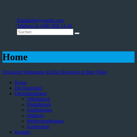
Email
info@yousite.com
Telefon
+41 (0)61 901 14 34
Home
Druckerei Stuhrmann AG
Die Druckerei in Ihrer Nähe
Home
Die Druckerei
Dienstleistungen
Offsetdruck
Digitaldruck
Grafikdesign
Mailings
Weiterverarbeitung
Kartenshop
Kontakt