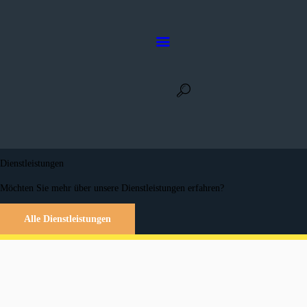
Druckerei Stuhrmann AG
Die Druckerei in Ihrer Nähe
Home
Die Druckerei
Dienstleistungen
Dienstleistungen
Kontakt
Möchten Sie mehr über unsere Dienstleistungen erfahren?
Alle Dienstleistungen