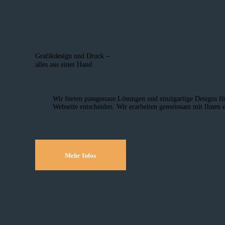
Grafikdesign und Druck –
alles aus einer Hand
Wir bieten passgenaue Lösungen und einzig­artige Designs fü
Webseite entscheiden. Wir erarbeiten gemeinsam mit Ihnen e
Mehr Infos