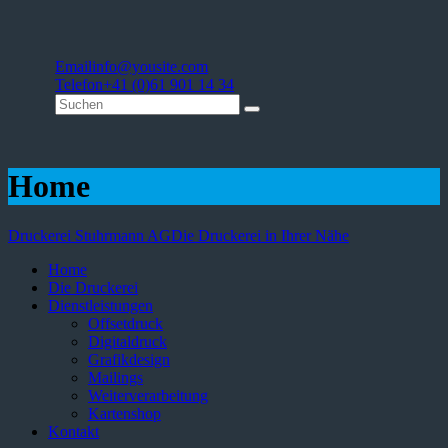
Email
info@yousite.com
Telefon
+41 (0)61 901 14 34
Home
Druckerei Stuhrmann AG
Die Druckerei in Ihrer Nähe
Home
Die Druckerei
Dienstleistungen
Offsetdruck
Digitaldruck
Grafikdesign
Mailings
Weiterverarbeitung
Kartenshop
Kontakt