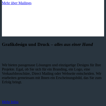
Mehr über Mailings
Grafikdesign und Druck –
alles aus einer Hand
Wir bieten passgenaue Lösungen und einzig­artige Designs für Ihre
Projekte. Egal, ob Sie sich für ein Branding, ein Logo, eine
Verkaufsbroschüre, Direct Mailing oder Webseite entscheiden. Wir
erarbeiten gemeinsam mit Ihnen ein Erscheinungsbild, das Sie zum
Erfolg bringt.
Mehr Infos