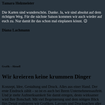
Tamara Holzmeister
Die Karten sind wunderschön. Danke. Ja, wir sind absolut auf dem
richtigen Weg. Für die nächste Saison kommen wir auch wieder auf
euch zu. Nur damit ihr das schon mal einplanen könnt. 😉
Diana Lachmann
Grafik – Aktuell
Wir kreieren keine krummen Dinger
Konzept, Idee, Gestaltung und Druck. Alles aus einer Hand. Der
erste Eindruck zählt – so ist es auch bei Ihrem Unternehmensauftritt.
Und je mehr Aufmerksamkeit Sie damit erregen, desto wirksamer
wird Ihre Botschaft. Mit viel Begeisterung und dem nötigen Blick
fürs Detail realisieren wir Grafiken, Layouts und Drucksachen aller