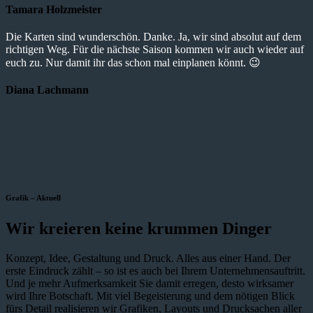
Tamara Holzmeister
Die Karten sind wunderschön. Danke. Ja, wir sind absolut auf dem
richtigen Weg. Für die nächste Saison kommen wir auch wieder auf
euch zu. Nur damit ihr das schon mal einplanen könnt. 😉
Diana Lachmann
Grafik – Aktuell
Wir kreieren keine krummen Dinger
Konzept, Idee, Gestaltung und Druck. Alles aus einer Hand. Der
erste Eindruck zählt – so ist es auch bei Ihrem Unternehmensauftritt.
Und je mehr Aufmerksamkeit Sie damit erregen, desto wirksamer
wird Ihre Botschaft. Mit viel Begeisterung und dem nötigen Blick
fürs Detail realisieren wir Grafiken, Layouts und Drucksachen aller