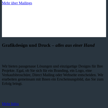
Mehr über Mailings
Grafikdesign und Druck –
alles aus einer Hand
Wir bieten passgenaue Lösungen und einzig­artige Designs für Ihre
Projekte. Egal, ob Sie sich für ein Branding, ein Logo, eine
Verkaufsbroschüre, Direct Mailing oder Webseite entscheiden. Wir
erarbeiten gemeinsam mit Ihnen ein Erscheinungsbild, das Sie zum
Erfolg bringt.
Mehr Infos