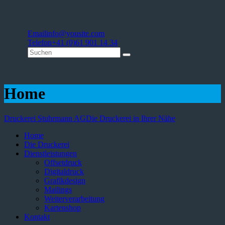
Email
info@yousite.com
Telefon
+41 (0)61 901 14 34
Home
Druckerei Stuhrmann AG
Die Druckerei in Ihrer Nähe
Home
Die Druckerei
Dienstleistungen
Offsetdruck
Digitaldruck
Grafikdesign
Mailings
Weiterverarbeitung
Kartenshop
Kontakt