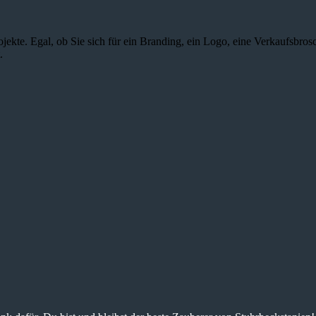
jekte. Egal, ob Sie sich für ein Branding, ein Logo, eine Verkaufsbros
.