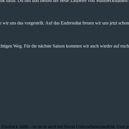
nk dafür. Du bist und bleibst der beste Zauberer von Stuhrbeckstanien!
wir uns das vorgestellt. Auf das Endresultat freuen wir uns jetzt schon
ichtigen Weg. Für die nächste Saison kommen wir auch wieder auf euch 
 Eindruck zählt – so ist es auch bei Ihrem Unternehmensauftritt. Und 