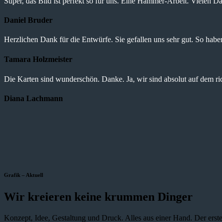
Super, das Bild ist perfekt so für uns. Eine Hammer-Arbeit. Vielen Da
Daniel Bruder
Herzlichen Dank für die Entwürfe. Sie gefallen uns sehr gut. So haben 
Tamara Holzmeister
Die Karten sind wunderschön. Danke. Ja, wir sind absolut auf dem r
Diana Lachmann
Grafik – Aktuell
Wir kreieren keine krummen Dinger
Konzept, Idee, Gestaltung und Druck. Alles aus einer Hand. Der erste