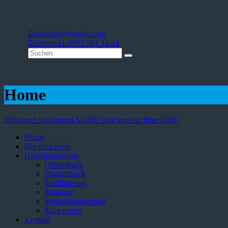
Email
info@yousite.com
Telefon
+41 (0)61 901 14 34
Home
Druckerei Stuhrmann AG
Die Druckerei in Ihrer Nähe
Home
Die Druckerei
Dienstleistungen
Offsetdruck
Digitaldruck
Grafikdesign
Mailings
Weiterverarbeitung
Kartenshop
Kontakt