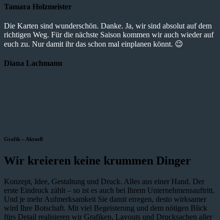
Tamara Holzmeister
Die Karten sind wunderschön. Danke. Ja, wir sind absolut auf dem
richtigen Weg. Für die nächste Saison kommen wir auch wieder auf
euch zu. Nur damit ihr das schon mal einplanen könnt. 😉
Diana Lachmann
Grafik – Aktuell
Wir kreieren keine krummen Dinger
Konzept, Idee, Gestaltung und Druck. Alles aus einer Hand. Der
erste Eindruck zählt – so ist es auch bei Ihrem Unternehmensauftritt.
Und je mehr Aufmerksamkeit Sie damit erregen, desto wirksamer
wird Ihre Botschaft. Mit viel Begeisterung und dem nötigen Blick
fürs Detail realisieren wir Grafiken, Layouts und Drucksachen aller