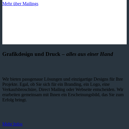
Mehr über Mailings
Grafikdesign und Druck –
alles aus einer Hand
Wir bieten passgenaue Lösungen und einzig­artige Designs für Ihre
Projekte. Egal, ob Sie sich für ein Branding, ein Logo, eine
Verkaufsbroschüre, Direct Mailing oder Webseite entscheiden. Wir
erarbeiten gemeinsam mit Ihnen ein Erscheinungsbild, das Sie zum
Erfolg bringt.
Mehr Infos