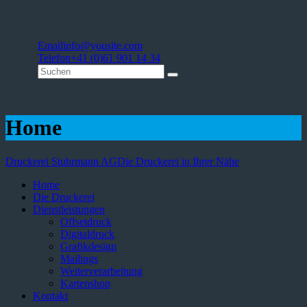
Email
info@yousite.com
Telefon
+41 (0)61 901 14 34
Home
Druckerei Stuhrmann AG
Die Druckerei in Ihrer Nähe
Home
Die Druckerei
Dienstleistungen
Offsetdruck
Digitaldruck
Grafikdesign
Mailings
Weiterverarbeitung
Kartenshop
Kontakt