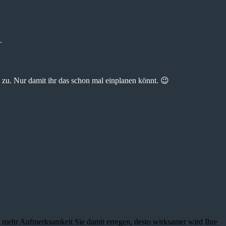
.
zu. Nur damit ihr das schon mal einplanen könnt. 😉
je mehr Aufmerksamkeit Sie damit erregen, desto wirksamer wird Ihre