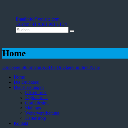
Email
info@yousite.com
Telefon
+41 (0)61 901 14 34
Home
Druckerei Stuhrmann AG
Die Druckerei in Ihrer Nähe
Home
Die Druckerei
Dienstleistungen
Offsetdruck
Digitaldruck
Grafikdesign
Mailings
Weiterverarbeitung
Kartenshop
Kontakt