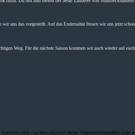
nk dafür. Du bist und bleibst der beste Zauberer von Stuhrbeckstanien!
wir uns das vorgestellt. Auf das Endresultat freuen wir uns jetzt schon
ichtigen Weg. Für die nächste Saison kommen wir auch wieder auf euch 
 Eindruck zählt – so ist es auch bei Ihrem Unternehmensauftritt. Und 