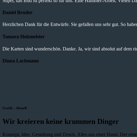
Super, das Bild ist perfekt so für uns. Eine Hammer-Arbeit. Vielen Da
Daniel Bruder
Herzlichen Dank für die Entwürfe. Sie gefallen uns sehr gut. So haben 
Tamara Holzmeister
Die Karten sind wunderschön. Danke. Ja, wir sind absolut auf dem r
Diana Lachmann
Grafik – Aktuell
Wir kreieren keine krummen Dinger
Konzept, Idee, Gestaltung und Druck. Alles aus einer Hand. Der erste