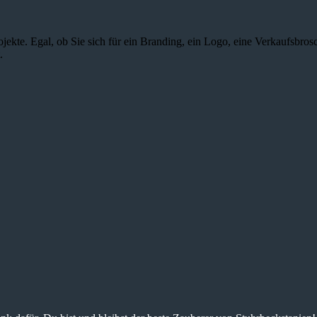
jekte. Egal, ob Sie sich für ein Branding, ein Logo, eine Verkaufsbros
.