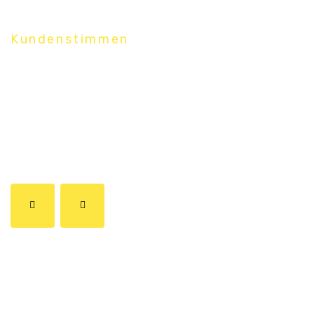
Kundenstimmen
Was Kunden
über uns sagen.