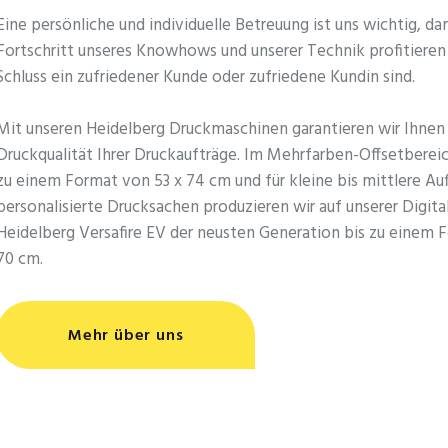
Eine persönliche und individuelle Betreuung ist uns wichtig, d
Fortschritt unseres Knowhows und unserer Technik profitiere
Schluss ein zufriedener Kunde oder zufriedene Kundin sind.
Mit unseren Heidelberg Druckmaschinen garantieren wir Ihnen
Druckqualität Ihrer Druckaufträge. Im Mehrfarben-Offsetbereic
zu einem Format von 53 x 74 cm und für kleine bis mittlere Au
personalisierte Drucksachen produzieren wir auf unserer Digit
Heidelberg Versafire EV der neusten Generation bis zu einem 
70 cm.
Mehr über uns