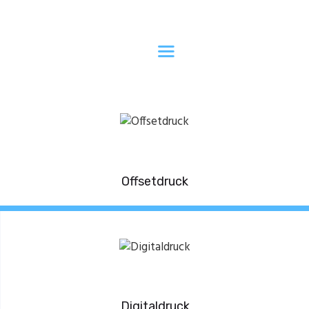
Home
Die Druckerei
Dienstleistungen
DRUCKEREI
Kontakt
STUHRMANN AG
Die Druckerei in Ihrer Nähe
Offsetdruck
Digitaldruck