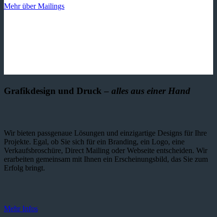
Mehr über Mailings
Grafikdesign und Druck –
alles aus einer Hand
Wir bieten passgenaue Lösungen und einzig­artige Designs für Ihre
Projekte. Egal, ob Sie sich für ein Branding, ein Logo, eine
Verkaufsbroschüre, Direct Mailing oder Webseite entscheiden. Wir
erarbeiten gemeinsam mit Ihnen ein Erscheinungsbild, das Sie zum
Erfolg bringt.
Mehr Infos