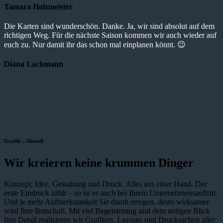
Tamara Holzmeister
Die Karten sind wunderschön. Danke. Ja, wir sind absolut auf dem
richtigen Weg. Für die nächste Saison kommen wir auch wieder auf
euch zu. Nur damit ihr das schon mal einplanen könnt. 😉
Diana Lachmann
Grafik – Aktuell
Wir kreieren keine krummen Dinger
Konzept, Idee, Gestaltung und Druck. Alles aus einer Hand. Der
erste Eindruck zählt – so ist es auch bei Ihrem Unternehmensauftritt.
Und je mehr Aufmerksamkeit Sie damit erregen, desto wirksamer
wird Ihre Botschaft. Mit viel Begeisterung und dem nötigen Blick
fürs Detail realisieren wir Grafiken, Layouts und Drucksachen aller