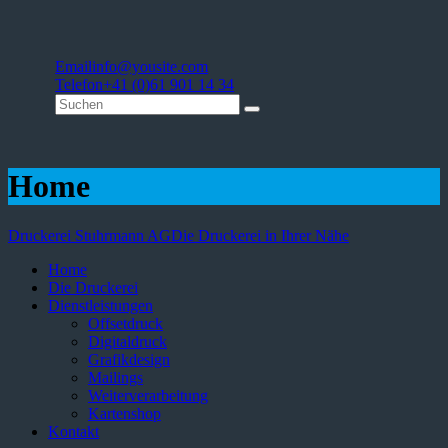
Email
info@yousite.com
Telefon
+41 (0)61 901 14 34
Home
Druckerei Stuhrmann AG
Die Druckerei in Ihrer Nähe
Home
Die Druckerei
Dienstleistungen
Offsetdruck
Digitaldruck
Grafikdesign
Mailings
Weiterverarbeitung
Kartenshop
Kontakt