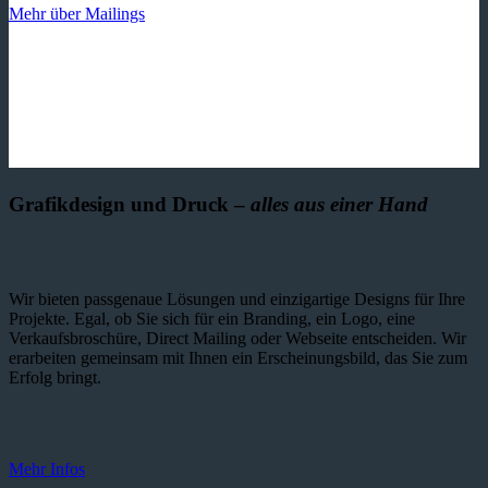
Mehr über Mailings
Grafikdesign und Druck –
alles aus einer Hand
Wir bieten passgenaue Lösungen und einzig­artige Designs für Ihre
Projekte. Egal, ob Sie sich für ein Branding, ein Logo, eine
Verkaufsbroschüre, Direct Mailing oder Webseite entscheiden. Wir
erarbeiten gemeinsam mit Ihnen ein Erscheinungsbild, das Sie zum
Erfolg bringt.
Mehr Infos