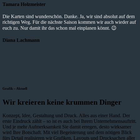
Tamara Holzmeister
Die Karten sind wunderschön. Danke. Ja, wir sind absolut auf dem
richtigen Weg. Für die nächste Saison kommen wir auch wieder auf
euch zu. Nur damit ihr das schon mal einplanen könnt. 😉
Diana Lachmann
Grafik – Aktuell
Wir kreieren keine krummen Dinger
Konzept, Idee, Gestaltung und Druck. Alles aus einer Hand. Der
erste Eindruck zählt – so ist es auch bei Ihrem Unternehmensauftritt.
Und je mehr Aufmerksamkeit Sie damit erregen, desto wirksamer
wird Ihre Botschaft. Mit viel Begeisterung und dem nötigen Blick
fürs Detail realisieren wir Grafiken, Layouts und Drucksachen aller