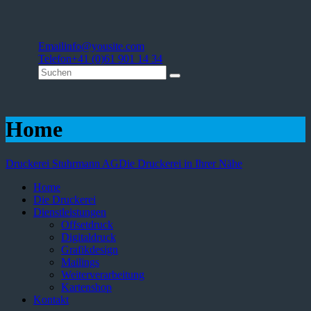
Email
info@yousite.com
Telefon
+41 (0)61 901 14 34
Home
Druckerei Stuhrmann AG
Die Druckerei in Ihrer Nähe
Home
Die Druckerei
Dienstleistungen
Offsetdruck
Digitaldruck
Grafikdesign
Mailings
Weiterverarbeitung
Kartenshop
Kontakt