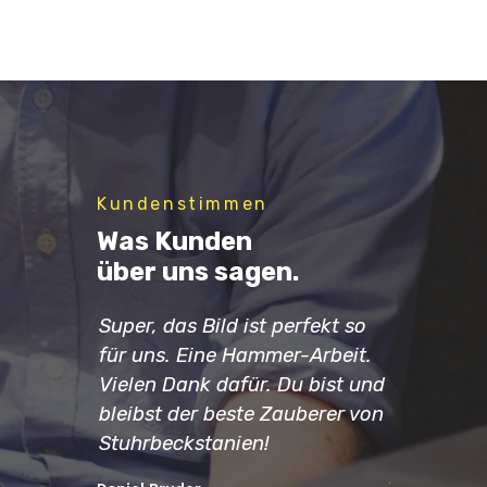
Kundenstimmen
Was Kunden
über uns sagen.
derschön.
Super, das Bild ist perfekt so
Herzliche
absolut
für uns. Eine Hammer-Arbeit.
Entwürfe. 
g. Für die
Vielen Dank dafür. Du bist und
sehr gut.
men wir
bleibst der beste Zauberer von
vorgestell
h zu. Nur
Stuhrbeckstanien!
Endresult
 mal
jetzt scho