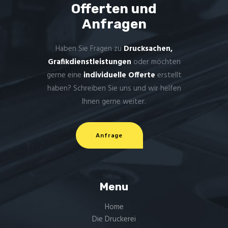
Offerten und
Anfragen
Haben Sie Fragen zu
Drucksachen,
Grafikdienstleistungen
oder möchten
gerne eine
individuelle Offerte
erstellt
haben? Schreiben Sie uns und wir helfen
Ihnen gerne weiter.
Anfrage
Menu
Home
Die Druckerei