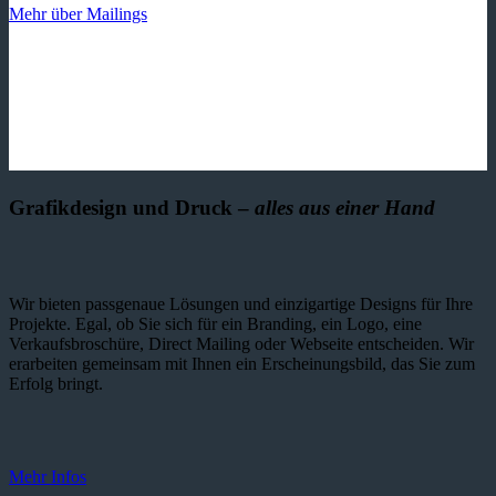
Mehr über Mailings
Grafikdesign und Druck –
alles aus einer Hand
Wir bieten passgenaue Lösungen und einzig­artige Designs für Ihre
Projekte. Egal, ob Sie sich für ein Branding, ein Logo, eine
Verkaufsbroschüre, Direct Mailing oder Webseite entscheiden. Wir
erarbeiten gemeinsam mit Ihnen ein Erscheinungsbild, das Sie zum
Erfolg bringt.
Mehr Infos