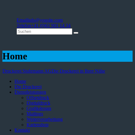
Email
info@yousite.com
Telefon
+41 (0)61 901 14 34
Home
Druckerei Stuhrmann AG
Die Druckerei in Ihrer Nähe
Home
Die Druckerei
Dienstleistungen
Offsetdruck
Digitaldruck
Grafikdesign
Mailings
Weiterverarbeitung
Kartenshop
Kontakt