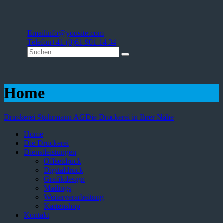
Email
info@yousite.com
Telefon
+41 (0)61 901 14 34
Home
Druckerei Stuhrmann AG
Die Druckerei in Ihrer Nähe
Home
Die Druckerei
Dienstleistungen
Offsetdruck
Digitaldruck
Grafikdesign
Mailings
Weiterverarbeitung
Kartenshop
Kontakt