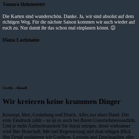
Tamara Holzmeister
Die Karten sind wunderschön. Danke. Ja, wir sind absolut auf dem
richtigen Weg. Für die nächste Saison kommen wir auch wieder auf
euch zu. Nur damit ihr das schon mal einplanen könnt. 😉
Diana Lachmann
Grafik – Aktuell
Wir kreieren keine krummen Dinger
Konzept, Idee, Gestaltung und Druck. Alles aus einer Hand. Der
erste Eindruck zählt – so ist es auch bei Ihrem Unternehmensauftritt.
Und je mehr Aufmerksamkeit Sie damit erregen, desto wirksamer
wird Ihre Botschaft. Mit viel Begeisterung und dem nötigen Blick
fürs Detail realisieren wir Grafiken, Layouts und Drucksachen aller