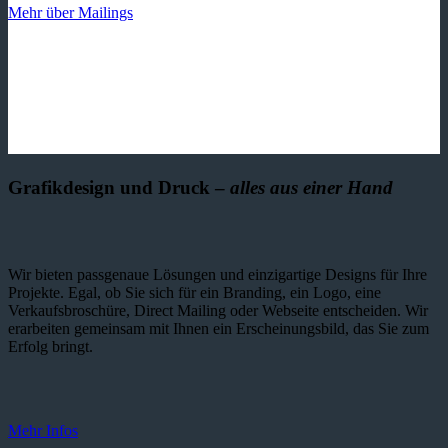
Mehr über Mailings
Grafikdesign und Druck –
alles aus einer Hand
Wir bieten passgenaue Lösungen und einzig­artige Designs für Ihre
Projekte. Egal, ob Sie sich für ein Branding, ein Logo, eine
Verkaufsbroschüre, Direct Mailing oder Webseite entscheiden. Wir
erarbeiten gemeinsam mit Ihnen ein Erscheinungsbild, das Sie zum
Erfolg bringt.
Mehr Infos