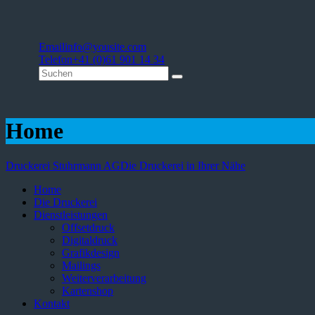
Email
info@yousite.com
Telefon
+41 (0)61 901 14 34
Home
Druckerei Stuhrmann AG
Die Druckerei in Ihrer Nähe
Home
Die Druckerei
Dienstleistungen
Offsetdruck
Digitaldruck
Grafikdesign
Mailings
Weiterverarbeitung
Kartenshop
Kontakt