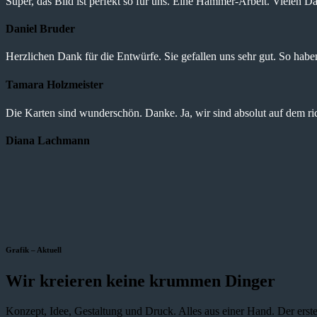
Super, das Bild ist perfekt so für uns. Eine Hammer-Arbeit. Vielen Da
Daniel Bruder
Herzlichen Dank für die Entwürfe. Sie gefallen uns sehr gut. So haben 
Tamara Holzmeister
Die Karten sind wunderschön. Danke. Ja, wir sind absolut auf dem r
Diana Lachmann
Grafik – Aktuell
Wir kreieren keine krummen Dinger
Konzept, Idee, Gestaltung und Druck. Alles aus einer Hand. Der erste