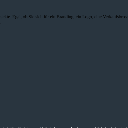
jekte. Egal, ob Sie sich für ein Branding, ein Logo, eine Verkaufsbros
.