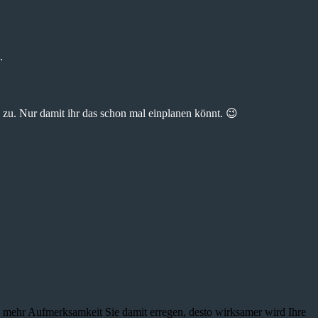
.
zu. Nur damit ihr das schon mal einplanen könnt. 😉
je mehr Aufmerksamkeit Sie damit erregen, desto wirksamer wird Ihre