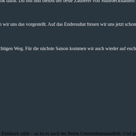
nk dafür. Du bist und bleibst der beste Zauberer von Stuhrbeckstanien!
wir uns das vorgestellt. Auf das Endresultat freuen wir uns jetzt schon
ichtigen Weg. Für die nächste Saison kommen wir auch wieder auf euch 
 Eindruck zählt – so ist es auch bei Ihrem Unternehmensauftritt. Und 