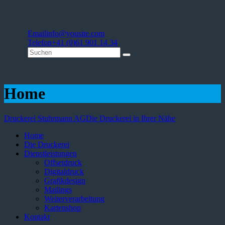
Email
info@yousite.com
Telefon
+41 (0)61 901 14 34
Home
Druckerei Stuhrmann AG
Die Druckerei in Ihrer Nähe
Home
Die Druckerei
Dienstleistungen
Offsetdruck
Digitaldruck
Grafikdesign
Mailings
Weiterverarbeitung
Kartenshop
Kontakt