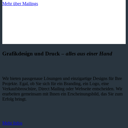
Mehr über Mailings
Grafikdesign und Druck –
alles aus einer Hand
Wir bieten passgenaue Lösungen und einzig­artige Designs für Ihre
Projekte. Egal, ob Sie sich für ein Branding, ein Logo, eine
Verkaufsbroschüre, Direct Mailing oder Webseite entscheiden. Wir
erarbeiten gemeinsam mit Ihnen ein Erscheinungsbild, das Sie zum
Erfolg bringt.
Mehr Infos