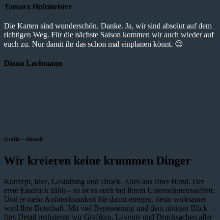
Tamara Holzmeister
Die Karten sind wunderschön. Danke. Ja, wir sind absolut auf dem
richtigen Weg. Für die nächste Saison kommen wir auch wieder auf
euch zu. Nur damit ihr das schon mal einplanen könnt. 😉
Diana Lachmann
Grafik – Aktuell
Wir kreieren keine krummen Dinger
Konzept, Idee, Gestaltung und Druck. Alles aus einer Hand. Der
erste Eindruck zählt – so ist es auch bei Ihrem Unternehmensauftritt.
Und je mehr Aufmerksamkeit Sie damit erregen, desto wirksamer
wird Ihre Botschaft. Mit viel Begeisterung und dem nötigen Blick
fürs Detail realisieren wir Grafiken, Layouts und Drucksachen aller