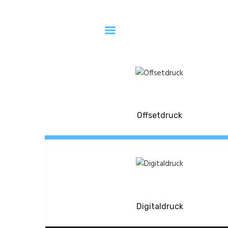
Druckerei Stuhrmann AG
Die Druckerei in Ihrer Nähe
Home
Die Druckerei
Dienstleistungen
Offsetdruck
Kontakt
Digitaldruck