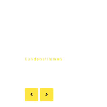
Kundenstimmen
Was Kunden
über uns sagen.