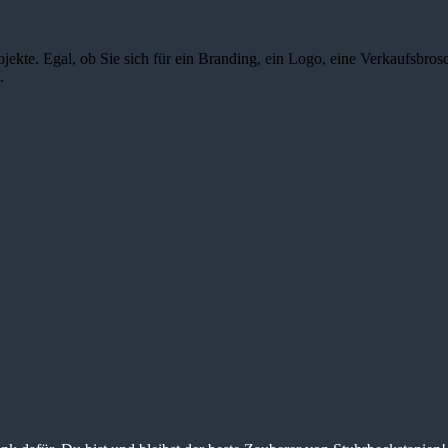
jekte. Egal, ob Sie sich für ein Branding, ein Logo, eine Verkaufsbros
.