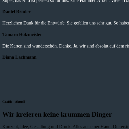
Super, das Bild ist perfekt so für uns. Eine Hammer-Arbeit. Vielen Da
Daniel Bruder
Herzlichen Dank für die Entwürfe. Sie gefallen uns sehr gut. So haben 
Tamara Holzmeister
Die Karten sind wunderschön. Danke. Ja, wir sind absolut auf dem r
Diana Lachmann
Grafik – Aktuell
Wir kreieren keine krummen Dinger
Konzept, Idee, Gestaltung und Druck. Alles aus einer Hand. Der erste