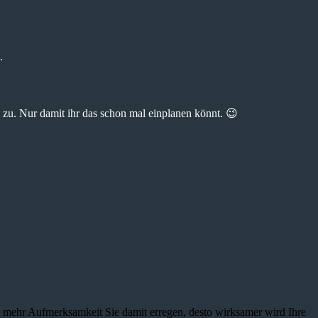
.
zu. Nur damit ihr das schon mal einplanen könnt. 😉
je mehr Aufmerksamkeit Sie damit erregen, desto wirksamer wird Ihre