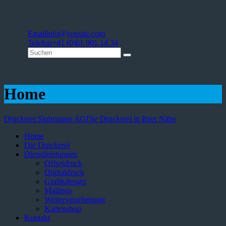
Email
info@yousite.com
Telefon
+41 (0)61 901 14 34
Home
Druckerei Stuhrmann AG
Die Druckerei in Ihrer Nähe
Home
Die Druckerei
Dienstleistungen
Offsetdruck
Digitaldruck
Grafikdesign
Mailings
Weiterverarbeitung
Kartenshop
Kontakt