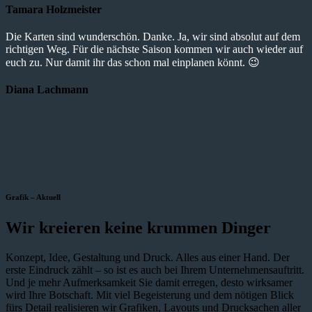
Tamara Holzmeister
Die Karten sind wunderschön. Danke. Ja, wir sind absolut auf dem
richtigen Weg. Für die nächste Saison kommen wir auch wieder auf
euch zu. Nur damit ihr das schon mal einplanen könnt. 😉
Diana Lachmann
Grafik – Aktuell
Wir kreieren keine krummen Dinger
Konzept, Idee, Gestaltung und Druck. Alles aus einer Hand. Der
erste Eindruck zählt – so ist es auch bei Ihrem Unternehmensauftritt.
Und je mehr Aufmerksamkeit Sie damit erregen, desto wirksamer
wird Ihre Botschaft. Mit viel Begeisterung und dem nötigen Blick
fürs Detail realisieren wir Grafiken, Layouts und Drucksachen aller