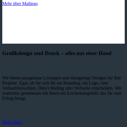
Mehr über Mailings
Grafikdesign und Druck –
alles aus einer Hand
Wir bieten passgenaue Lösungen und einzig­artige Designs für Ihre
Projekte. Egal, ob Sie sich für ein Branding, ein Logo, eine
Verkaufsbroschüre, Direct Mailing oder Webseite entscheiden. Wir
erarbeiten gemeinsam mit Ihnen ein Erscheinungsbild, das Sie zum
Erfolg bringt.
Mehr Infos