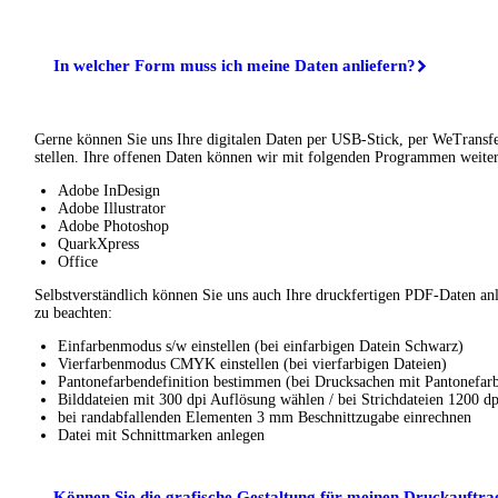
In welcher Form muss ich meine Daten anliefern?
Gerne können Sie uns Ihre digitalen Daten per USB-Stick, per WeTransf
stellen. Ihre offenen Daten können wir mit folgenden Programmen weiter
Adobe InDesign
Adobe Illustrator
Adobe Photoshop
QuarkXpress
Office
Selbstverständlich können Sie uns auch Ihre druckfertigen PDF-Daten anl
zu beachten:
Einfarbenmodus s/w einstellen (bei einfarbigen Datein Schwarz)
Vierfarbenmodus CMYK einstellen (bei vierfarbigen Dateien)
Pantonefarbendefinition bestimmen (bei Drucksachen mit Pantonefar
Bilddateien mit 300 dpi Auflösung wählen / bei Strichdateien 1200 d
bei randabfallenden Elementen 3 mm Beschnittzugabe einrechnen
Datei mit Schnittmarken anlegen
Können Sie die grafische Gestaltung für meinen Druckauftr