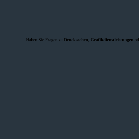
Haben Sie Fragen zu
Drucksachen,
Grafikdienstleistungen
od