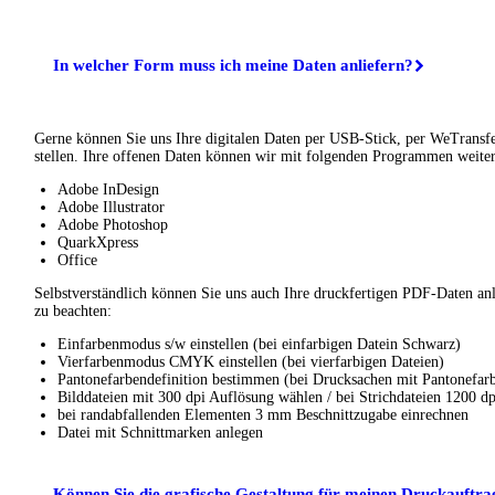
In welcher Form muss ich meine Daten anliefern?
Gerne können Sie uns Ihre digitalen Daten per USB-Stick, per WeTransf
stellen. Ihre offenen Daten können wir mit folgenden Programmen weiter
Adobe InDesign
Adobe Illustrator
Adobe Photoshop
QuarkXpress
Office
Selbstverständlich können Sie uns auch Ihre druckfertigen PDF-Daten anl
zu beachten:
Einfarbenmodus s/w einstellen (bei einfarbigen Datein Schwarz)
Vierfarbenmodus CMYK einstellen (bei vierfarbigen Dateien)
Pantonefarbendefinition bestimmen (bei Drucksachen mit Pantonefar
Bilddateien mit 300 dpi Auflösung wählen / bei Strichdateien 1200 d
bei randabfallenden Elementen 3 mm Beschnittzugabe einrechnen
Datei mit Schnittmarken anlegen
Können Sie die grafische Gestaltung für meinen Druckauftr