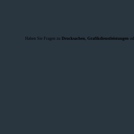
Haben Sie Fragen zu
Drucksachen,
Grafikdienstleistungen
od