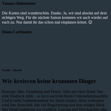
Tamara Holzmeister
Die Karten sind wunderschön. Danke. Ja, wir sind absolut auf dem
richtigen Weg. Für die nächste Saison kommen wir auch wieder auf
euch zu. Nur damit ihr das schon mal einplanen könnt. 😉
Diana Lachmann
Grafik – Aktuell
Wir kreieren keine krummen Dinger
Konzept, Idee, Gestaltung und Druck. Alles aus einer Hand. Der
erste Eindruck zählt – so ist es auch bei Ihrem Unternehmensauftritt.
Und je mehr Aufmerksamkeit Sie damit erregen, desto wirksamer
wird Ihre Botschaft. Mit viel Begeisterung und dem nötigen Blick
fürs Detail realisieren wir Grafiken, Layouts und Drucksachen aller