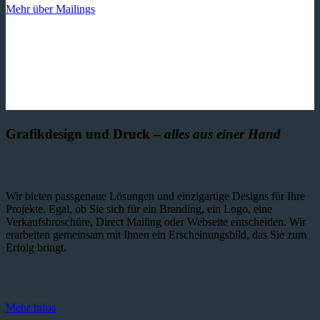
Mehr über Mailings
Grafikdesign und Druck –
alles aus einer Hand
Wir bieten passgenaue Lösungen und einzig­artige Designs für Ihre
Projekte. Egal, ob Sie sich für ein Branding, ein Logo, eine
Verkaufsbroschüre, Direct Mailing oder Webseite entscheiden. Wir
erarbeiten gemeinsam mit Ihnen ein Erscheinungsbild, das Sie zum
Erfolg bringt.
Mehr Infos