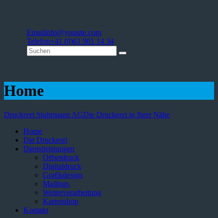
Email
info@yousite.com
Telefon
+41 (0)61 901 14 34
Home
Druckerei Stuhrmann AG
Die Druckerei in Ihrer Nähe
Home
Die Druckerei
Dienstleistungen
Offsetdruck
Digitaldruck
Grafikdesign
Mailings
Weiterverarbeitung
Kartenshop
Kontakt