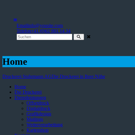
Email
info@yousite.com
Telefon
+41 (0)61 901 14 34
Home
Druckerei Stuhrmann AG
Die Druckerei in Ihrer Nähe
Home
Die Druckerei
Dienstleistungen
Offsetdruck
Digitaldruck
Grafikdesign
Mailings
Weiterverarbeitung
Kartenshop