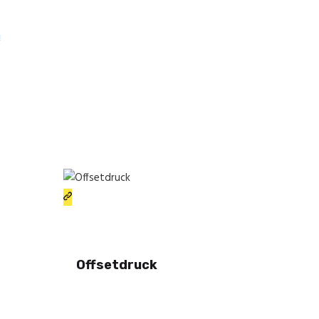
Druckerei Stuhrmann AG
Die Druckerei in Ihrer
Nähe
Home
Home
Die Druckerei
Dienstleistungen
Kontakt
Offsetdruck