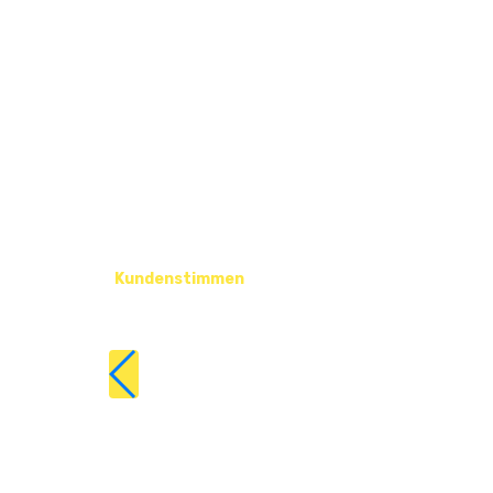
Kundenstimmen
Was Kunden
über uns sagen.
Super, das Bild ist perfekt so für uns. Eine Hamme
Vielen Dank dafür. Du bist und bleibst der beste 
von Stuhrbeckstanien!
Daniel Bruder